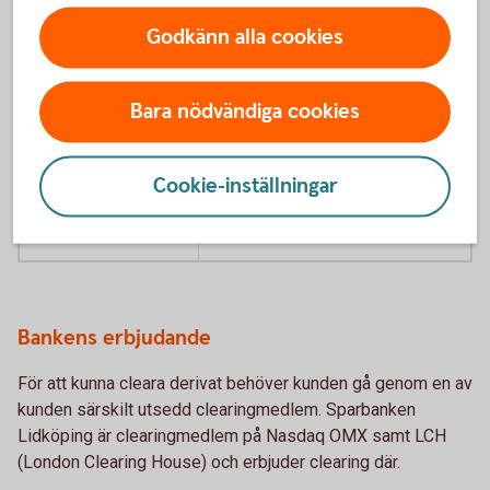
Kreditderivat
EUR 1 miljard
Godkänn alla cookies
Aktiederivat
EUR 1 miljard
Bara nödvändiga cookies
Räntederivat
EUR 3 miljarder
Valutaderivat
EUR 3 miljarder
Cookie-inställningar
Råvaru- och andra
EUR 4 miljarder
derivat
Bankens erbjudande
För att kunna cleara derivat behöver kunden gå genom en av
kunden särskilt utsedd clearingmedlem. Sparbanken
Lidköping är clearingmedlem på Nasdaq OMX samt LCH
(London Clearing House) och erbjuder clearing där.