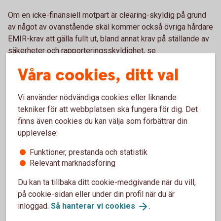
Om en icke-finansiell motpart är clearing-skyldig på grund
av något av ovanstående skäl kommer också övriga hårdare
EMIR-krav att gälla fullt ut, bland annat krav på ställande av
säkerheter och rapporteringsskyldighet, se
transaktionsrapportering
. Utför ni däremot
Våra cookies, ditt val
beräkningarna enligt reglerna och inte överskrider nämnda
tröskelbelopp behöver ni varken cleara eller följa övriga
Vi använder nödvändiga cookies eller liknande
riskbegränsande
åtgärder
.
tekniker för att webbplatsen ska fungera för dig. Det
finns även cookies du kan välja som förbättrar din
upplevelse:
Funktioner, prestanda och statistik
Gränser för clearingtröskeln (i nominella
Relevant marknadsföring
belopp):
Du kan ta tillbaka ditt cookie-medgivande när du vill,
på cookie-sidan eller under din profil när du är
Klass av OTC-
Tröskelvärde
derivat
inloggad.
Så hanterar vi
cookies
.