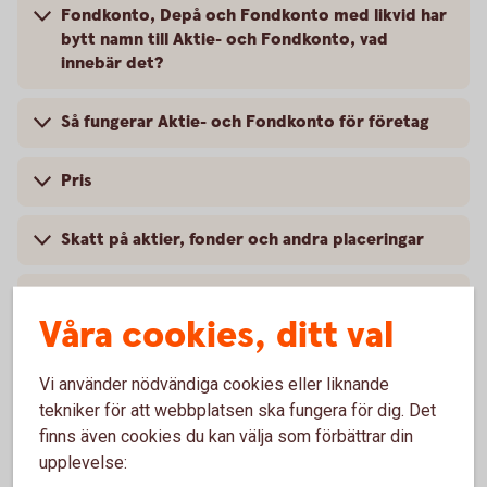
Fondkonto, Depå och Fondkonto med likvid har
bytt namn till Aktie- och Fondkonto, vad
innebär det?
Så fungerar Aktie- och Fondkonto för företag
Pris
Skatt på aktier, fonder och andra placeringar
Villkor och mer information
Våra cookies, ditt val
Vi använder nödvändiga cookies eller liknande
tekniker för att webbplatsen ska fungera för dig. Det
För att se detta innehåll behöver du först
finns även cookies du kan välja som förbättrar din
godkänna cookies för Funktioner, prestanda
upplevelse:
och statistik.