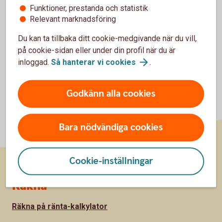
Funktioner, prestanda och statistik
Inställningar för cookies
Relevant marknadsföring
Du kan ta tillbaka ditt cookie-medgivande när du vill,
på cookie-sidan eller under din profil när du är
inloggad.
Så hanterar vi
cookies
.
Godkänn alla cookies
Bara nödvändiga cookies
Cookie-inställningar
Sidfot
Räkna
Räkna på ränta-kalkylator