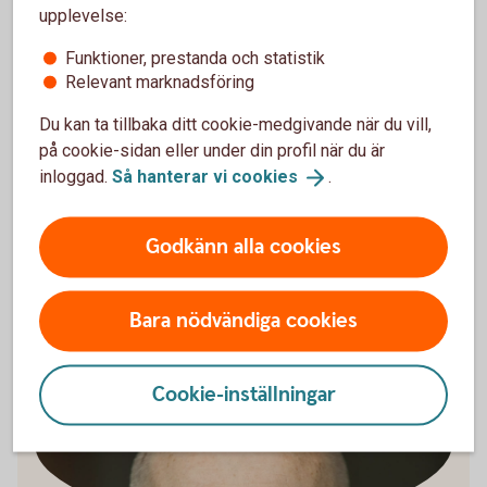
passar alla
upplevelse:
– Valet mellan att äga, leasa eller köpa på avbetalning
Funktioner, prestanda och statistik
handlar ytterst om företagets förutsättningar och mål.
Relevant marknadsföring
Genom att väga kostnader, flexibilitet och kapitalbindning
Du kan ta tillbaka ditt cookie-medgivande när du vill,
mot varandra blir det enklare att hitta en lösning som
på cookie-sidan eller under din profil när du är
passar just den egna verksamheten, säger Jörgen
inloggad.
Så hanterar vi
cookies
.
Kennemar, företagsekonom på Swedbank.
Oavsett vilken lösning ni väljer är det viktigt att
Godkänn alla cookies
finansieringen stödjer företagets långsiktiga utveckling och
skapar utrymme för framtida investeringar.
Bara nödvändiga cookies
Cookie-inställningar