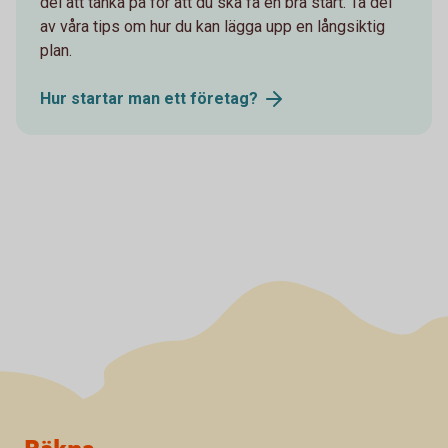
del att tänka på för att du ska få en bra start. Ta del
av våra tips om hur du kan lägga upp en långsiktig
plan.
Hur startar man ett
företag?
Sidfot