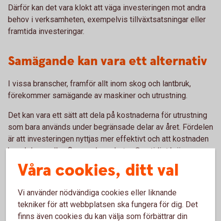
Därför kan det vara klokt att väga investeringen mot andra
behov i verksamheten, exempelvis tillväxtsatsningar eller
framtida investeringar.
Samägande kan vara ett alternativ
I vissa branscher, framför allt inom skog och lantbruk,
förekommer samägande av maskiner och utrustning.
Det kan vara ett sätt att dela på kostnaderna för utrustning
som bara används under begränsade delar av året. Fördelen
är att investeringen nyttjas mer effektivt och att kostnaden
kan delas mellan flera verksamheter. Samtidigt kräver
samägande planering och samordning kring när
Våra cookies, ditt val
utrustningen ska användas.
Vi använder nödvändiga cookies eller liknande
Det finns inget alternativ som
tekniker för att webbplatsen ska fungera för dig. Det
finns även cookies du kan välja som förbättrar din