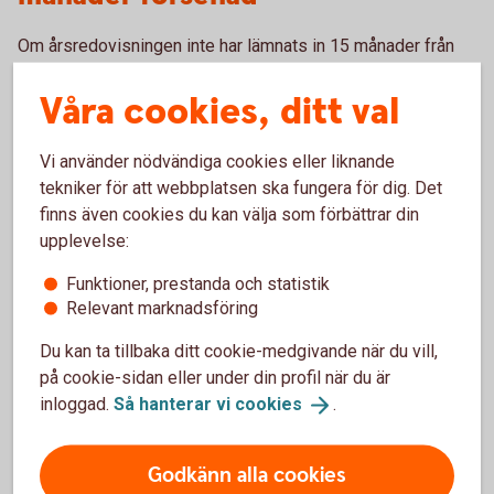
Om årsredovisningen inte har lämnats in 15 månader från
räkenskapsårets utgång kan styrelsen och vd bli personligt
Våra cookies, ditt val
ansvariga för bolagets skulder. Bolaget drabbas dessutom
av höga förseningsavgifter.
Vi använder nödvändiga cookies eller liknande
Personen har gått i borgen för
tekniker för att webbplatsen ska fungera för dig. Det
finns även cookies du kan välja som förbättrar din
bolagets åtaganden
upplevelse:
Den sannolikt vanligaste orsaken till att ett personligt
Funktioner, prestanda och statistik
betalningsansvar uppkommer är att företrädare för bolaget
Relevant marknadsföring
har gått i personlig borgen för en kredit eller lån i bolaget.
Du kan ta tillbaka ditt cookie-medgivande när du vill,
på cookie-sidan eller under din profil när du är
Styrelsen har beslutat om för hög
inloggad.
Så hanterar vi
cookies
.
utdelning
Godkänn alla cookies
Om bolaget delar ut mer pengar än vad som är tillåtet enligt