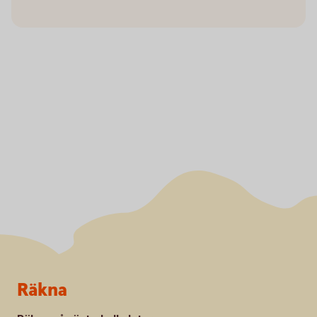
Sidfot
Räkna