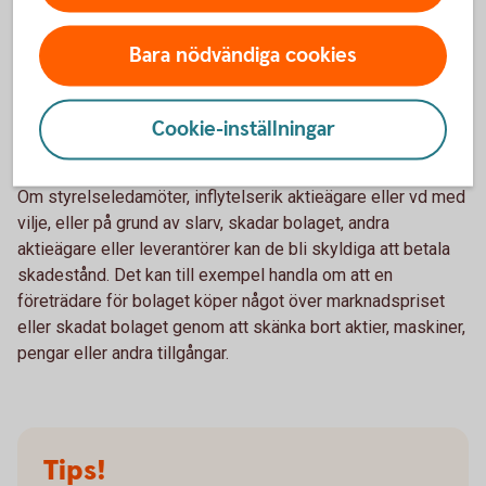
aktiebolagslagen kan de som tagit emot utdelningen bli
återbetalningsskyldiga.
Bara nödvändiga cookies
Ledningen har fattat beslut som
Cookie-inställningar
skadar bolaget
Om styrelseledamöter, inflytelserik aktieägare eller vd med
vilje, eller på grund av slarv, skadar bolaget, andra
aktieägare eller leverantörer kan de bli skyldiga att betala
skadestånd. Det kan till exempel handla om att en
företrädare för bolaget köper något över marknadspriset
eller skadat bolaget genom att skänka bort aktier, maskiner,
pengar eller andra tillgångar.
Tips!