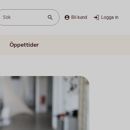
Sök
Bli kund
Logga in
s
Öppettider