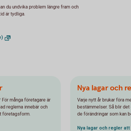
an du undvika problem längre fram och
id är tydliga.
e)
r
Nya lagar och re
e? För många företagare är
Varje nytt år brukar föra m
 vad reglerna innebär och
bestämmelser. Så blir det o
t företagsform.
de förändringar som kan be
Nya lagar och regler att 