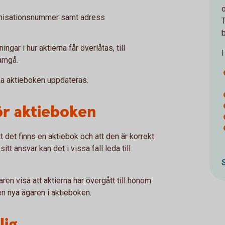
anisationsnummer samt adress
gar i hur aktierna får överlåtas, till
amgå.
ska aktieboken uppdateras.
ör aktieboken
 det finns en aktiebok och att den är korrekt
tt ansvar kan det i vissa fall leda till
en visa att aktierna har övergått till honom
en nya ägaren i aktieboken.
lig