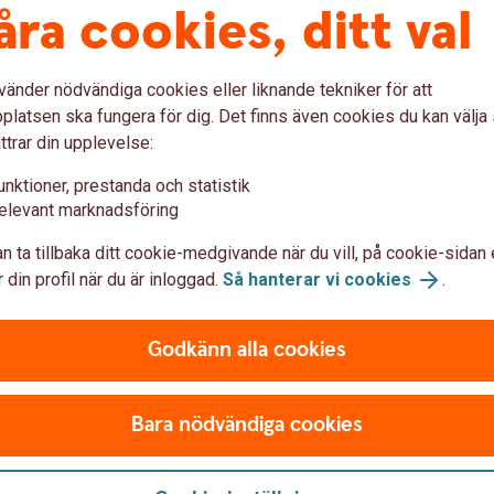
åra cookies, ditt val
er kan det vara svårt att veta om den som
vänder nödvändiga cookies eller liknande tekniker för att
latsen ska fungera för dig. Det finns även cookies du kan välj
ttrar din upplevelse:
iering
unktioner, prestanda och statistik
 vilka personer som står bakom bolaget. I
elevant marknadsföring
t vid krediter.
n ta tillbaka ditt cookie-medgivande när du vill, på cookie-sidan 
 din profil när du är inloggad.
Så hanterar vi cookies
.
 bolaget?
Godkänn alla cookies
ysiska aktiebrev till sina aktieägare. Det
ker det att ägarförhållandena är registrerade i
Bara nödvändiga cookies
aktiebrev har utfärdats. En aktieägare kan
på sitt innehav.