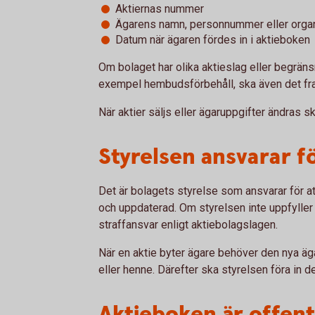
Aktiernas nummer
Ägarens namn, personnummer eller org
Datum när ägaren fördes in i aktieboken
Om bolaget har olika aktieslag eller begränsnin
exempel hembudsförbehåll, ska även det fr
När aktier säljs eller ägaruppgifter ändras 
Styrelsen ansvarar f
Det är bolagets styrelse som ansvarar för att
och uppdaterad. Om styrelsen inte uppfyller si
straffansvar enligt aktiebolagslagen.
När en aktie byter ägare behöver den nya ägar
eller henne. Därefter ska styrelsen föra in d
Aktieboken är offent