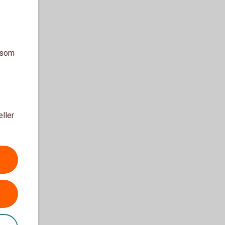
a som
eller