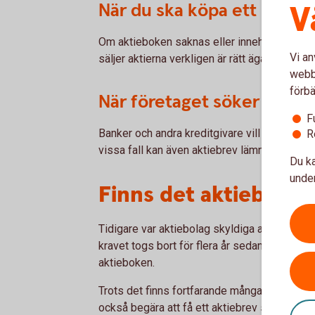
När du ska köpa ett bolag
V
Om aktieboken saknas eller innehåller brist
Vi an
säljer aktierna verkligen är rätt ägare.
webbp
förbä
När företaget söker finans
F
Banker och andra kreditgivare vill ofta veta
R
vissa fall kan även aktiebrev lämnas som pan
Du ka
under
Finns det aktiebrev i
Tidigare var aktiebolag skyldiga att utfärda f
kravet togs bort för flera år sedan. I dag räc
aktieboken.
Trots det finns fortfarande många bolag där 
också begära att få ett aktiebrev som bevis 