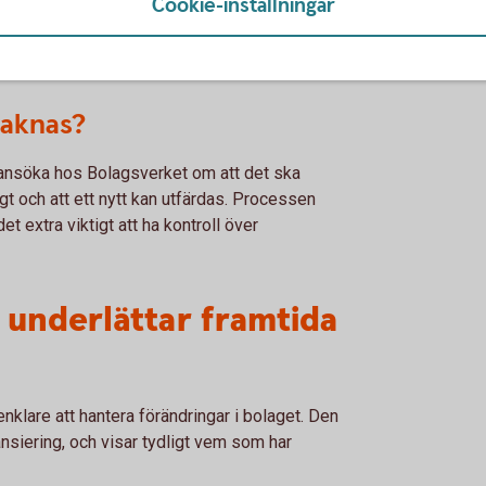
Cookie-inställningar
m innehar brevet anses normalt vara ägare till
tuella aktiebrev finns.
saknas?
 ansöka hos Bolagsverket om att det ska
igt och att ett nytt kan utfärdas. Processen
et extra viktigt att ha kontroll över
 underlättar framtida
nklare att hantera förändringar i bolaget. Den
nansiering, och visar tydligt vem som har