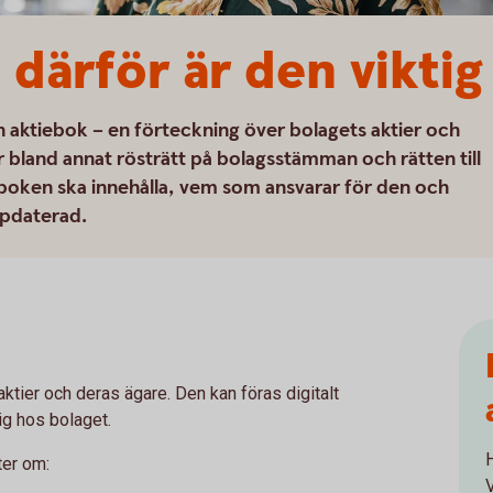
 därför är den viktig
en aktiebok – en förteckning över bolagets aktier och
ör bland annat rösträtt på bolagsstämman och rätten till
ieboken ska innehålla, vem som ansvarar för den och
uppdaterad.
ktier och deras ägare. Den kan föras digitalt
lig hos bolaget.
ter om: