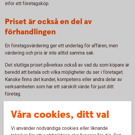
inför ett företagsköp.
Priset är också en del av
förhandlingen
En företagsvärdering ger ett underlag för affären, men
värdering och pris är inte alltid samma sak.
Det slutliga priset påverkas också av vad du som köpare är
beredd att betala och vilka möjligheter du ser i företaget.
Kanske finns det kunder, kompetens eller andra delar av
verksamheten som har ett särskilt värde för just ditt
företag.
Därför är det viktigt att utgå från dina egna mål med köpet.
Våra cookies, ditt val
Vad ska företagsköpet bidra med – och vad är det värt för
dig?
Vi använder nödvändiga cookies eller liknande