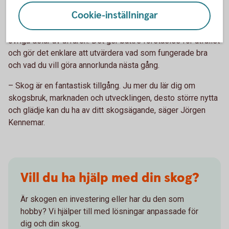
viktiga lärdomar.
Cookie-inställningar
Ta gärna hjälp att gå igenom mätbesked, avräkningar och
övriga delar av affären. Det ger bättre förståelse för utfallet
och gör det enklare att utvärdera vad som fungerade bra
och vad du vill göra annorlunda nästa gång.
– Skog är en fantastisk tillgång. Ju mer du lär dig om
skogsbruk, marknaden och utvecklingen, desto större nytta
och glädje kan du ha av ditt skogsägande, säger Jörgen
Kennemar.
Vill du ha hjälp med din skog?
Är skogen en investering eller har du den som
hobby? Vi hjälper till med lösningar anpassade för
dig och din skog.