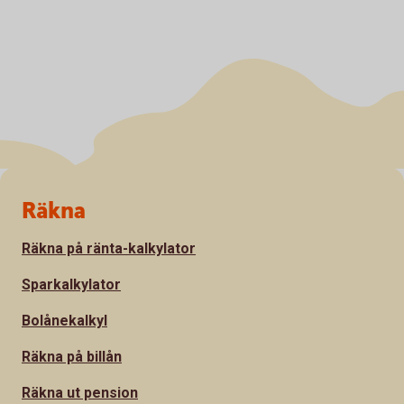
Sidfot
Räkna
Räkna på ränta-kalkylator
Sparkalkylator
Bolånekalkyl
Räkna på billån
Räkna ut pension