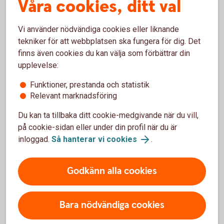
Våra cookies, ditt val
Att prata med andra skogsägare i området kan ge värdefulla
erfarenheter inför valet av köpare.
Vi använder nödvändiga cookies eller liknande
tekniker för att webbplatsen ska fungera för dig. Det
Var delaktig genom hela
finns även cookies du kan välja som förbättrar din
processen
upplevelse:
Funktioner, prestanda och statistik
En slutavverkning är inte bara en affär utan också en
Relevant marknadsföring
möjlighet att lära känna sin skog bättre.
Du kan ta tillbaka ditt cookie-medgivande när du vill,
Genom att följa arbetet, ställa frågor och vara delaktig under
på cookie-sidan eller under din profil när du är
processen får du en större förståelse för både
inloggad.
Så hanterar vi cookies
.
skogsbruket och de beslut som fattas. Den kunskapen kan
vara värdefull inför framtida åtgärder i skogen.
Godkänn alla cookies
Följ upp när arbetet är klart
Bara nödvändiga cookies
När avverkningen är genomförd är det lätt att gå vidare till
nästa projekt. Men en genomgång av resultatet kan ge