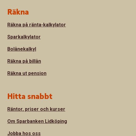
Sidfot
Räkna
Räkna på ränta-kalkylator
Sparkalkylator
Bolånekalkyl
Räkna på billån
Räkna ut pension
Hitta snabbt
Räntor, priser och kurser
Om Sparbanken Lidköping
Jobba hos oss