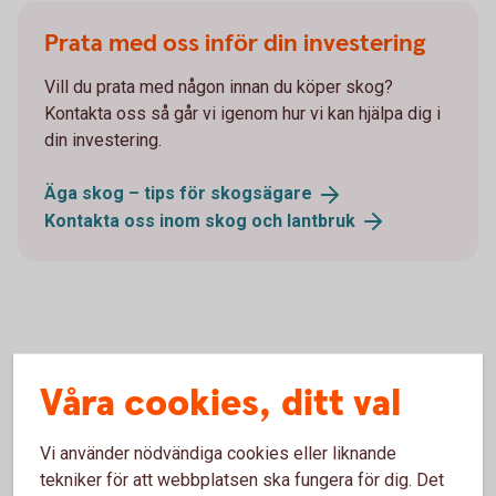
Prata med oss inför din investering
Vill du prata med någon innan du köper skog?
Kontakta oss så går vi igenom hur vi kan hjälpa dig i
din investering.
Äga skog – tips för
skogsägare
Kontakta oss inom skog och
lantbruk
Kontakta oss
Våra cookies, ditt val
Vi träffar gärna dig som är jord- och skogsbrukare ute på
din gård. Det ger oss en bättre bild av företaget och gör det
Vi använder nödvändiga cookies eller liknande
lättare att diskutera kring drift och ekonomi. Välkommen att
tekniker för att webbplatsen ska fungera för dig. Det
kontakta oss!