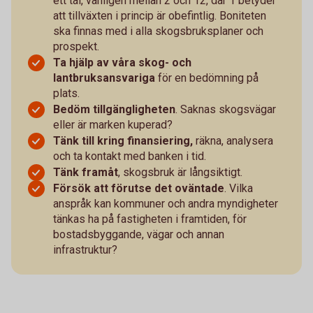
ett tal, vanligen mellan 2 och 12, där 1 betyder
att tillväxten i princip är obefintlig. Boniteten
ska finnas med i alla skogsbruksplaner och
prospekt.
Ta hjälp av våra skog- och
lantbruksansvariga
för en bedömning på
plats.
Bedöm tillgängligheten
. Saknas skogsvägar
eller är marken kuperad?
Tänk till kring finansiering,
räkna, analysera
och ta kontakt med banken i tid.
Tänk framåt
, skogsbruk är långsiktigt.
Försök att förutse det oväntade
. Vilka
anspråk kan kommuner och andra myndigheter
tänkas ha på fastigheten i framtiden, för
bostadsbyggande, vägar och annan
infrastruktur?