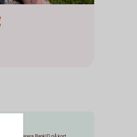
g
ade vi leverera BankID på kort,