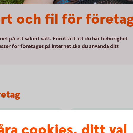
t och fil för företa
net på ett säkert sätt. Förutsatt att du har behörighet
änster för företaget på internet ska du använda ditt
retag
BankID på kort
åra cookies, ditt val
adsfritt i internetbanken.
Den 30 december 2024 slut