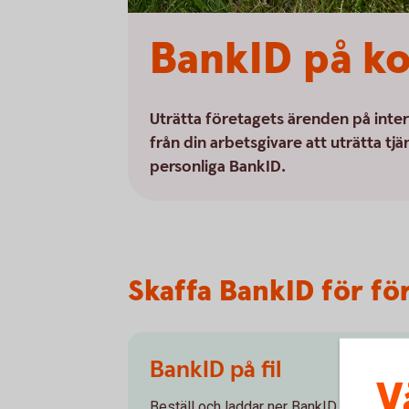
BankID på kor
Uträtta företagets ärenden på inter
från din arbetsgivare att uträtta tj
personliga BankID.
Skaffa BankID för fö
BankID på fil
V
Beställ och laddar ner BankID på fil kostn