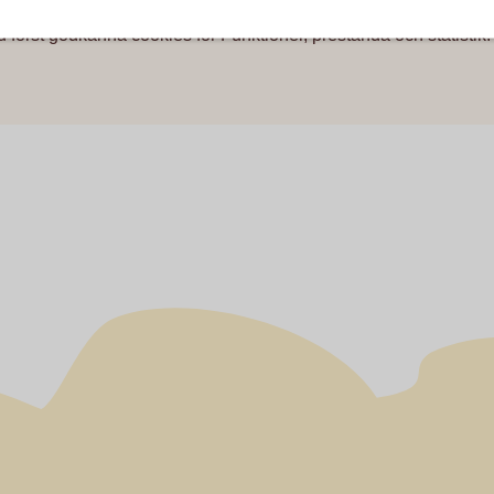
u först godkänna cookies för Funktioner, prestanda och statistik.