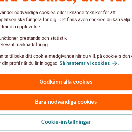
eftersom vår leverantör upp
vänder nödvändiga cookies eller liknande tekniker för att
angiven på ditt kort.
latsen ska fungera för dig. Det finns även cookies du kan välj
ttrar din upplevelse:
BankID för
företag
unktioner, prestanda och statistik
elevant marknadsföring
n ta tillbaka ditt cookie-medgivande när du vill, på cookie-sidan 
ankID på fil
 din profil när du är inloggad.
Så hanterar vi
cookies
.
Mobilt BankID
Med Mobilt BankID får du til
Godkänn alla cookies
internetbanken.
Mobilt
BankID
Bara nödvändiga cookies
Cookie-inställningar