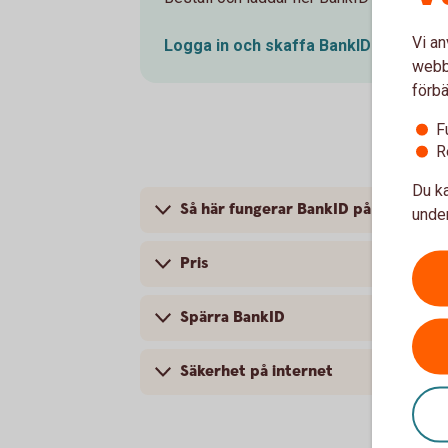
Vi an
Logga in och skaffa BankID på
fil
webbp
förbä
F
R
Du ka
Så här fungerar BankID på kort och B
under
Pris
Spärra BankID
Säkerhet på internet