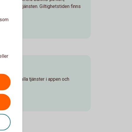
hört med tjänsten. Giltighetstiden finns
a som
eller
lgång till alla tjänster i appen och