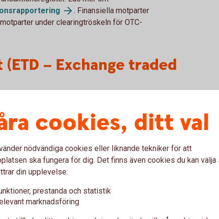
ionsrapportering
. Finansiella motparter
a motparter under clearingtröskeln för OTC-
t (ETD – Exchange traded
ateralt mellan två parter eller via en
åra cookies, ditt val
er har tillgång till. För ETD gäller endast
e nedan), övriga EMIR-krav så som clearing,
r endast för OTC derivat.
vänder nödvändiga cookies eller liknande tekniker för att
latsen ska fungera för dig. Det finns även cookies du kan välj
 av säkerheter för
ttrar din upplevelse:
g
unktioner, prestanda och statistik
elevant marknadsföring
tikel 11 p.6 från att utbyta säkerheter för