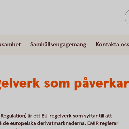
rksamhet
Samhällsengagemang
Kontakta os
gelverk som påverka
egulation) är ett EU-regelverk som syftar till att
på de europeiska derivatmarknaderna. EMIR reglerar