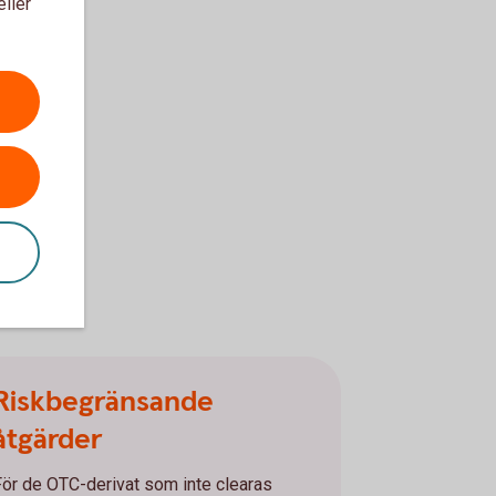
eller
Riskbegränsande
åtgärder
För de OTC-derivat som inte clearas