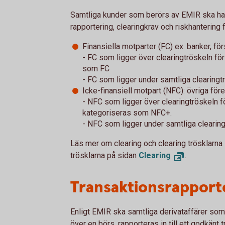
Samtliga kunder som berörs av EMIR ska ha 
rapportering, clearingkrav och riskhantering f
Finansiella motparter (FC) ex. banker, f
- FC som ligger över clearingtröskeln för
som FC
- FC som ligger under samtliga clearing
Icke-finansiell motpart (NFC): övriga för
- NFC som ligger över clearingtröskeln fö
kategoriseras som NFC+.
- NFC som ligger under samtliga clearin
Läs mer om clearing och clearing trösklarn
trösklarna på sidan
Clearing
.
Transaktionsrapport
Enligt EMIR ska samtliga derivataffärer som
över en börs, rapporteras in till ett godkänt