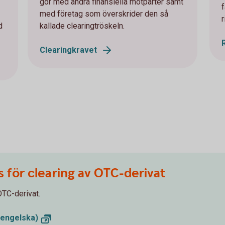
gör med andra finansiella motparter samt
med företag som överskrider den så
d
kallade clearingtröskeln.
Clearingkravet
för clearing av OTC-derivat
OTC-derivat.
 engelska)