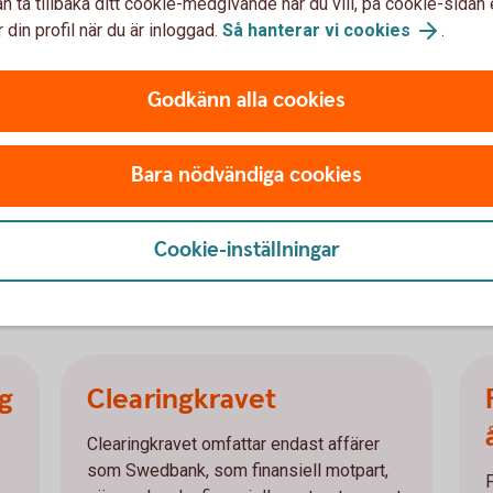
n ta tillbaka ditt cookie-medgivande när du vill, på cookie-sidan 
bolag.
 din profil när du är inloggad.
Så hanterar vi cookies
.
koncerninterna bolag:
Godkänn alla cookies
Bara nödvändiga cookies
Cookie-inställningar
en
g
Clearingkravet
Clearingkravet omfattar endast affärer
som Swedbank, som finansiell motpart,