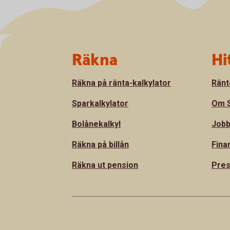
Sidfot
Räkna
Hi
Räkna på ränta-kalkylator
Ränt
Sparkalkylator
Om S
Bolånekalkyl
Jobb
Räkna på billån
Fina
Räkna ut pension
Pre