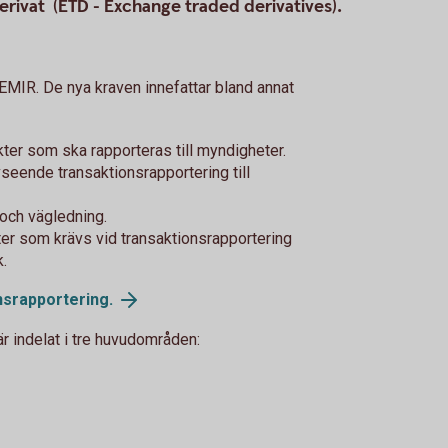
rivat (ETD - Exchange traded derivatives).
 EMIR. De nya kraven innefattar bland annat
kter som ska rapporteras till myndigheter.
seende transaktionsrapportering till
 och vägledning.
ter som krävs vid transaktionsrapportering
k.
nsrapportering.
är indelat i tre huvudområden: