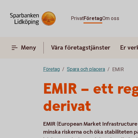
Privat
Företag
Om oss
Meny
Våra företagstjänster
Er ve
Företag
Spara och placera
EMIR
EMIR – ett re
derivat
EMIR (European Market Infrastructure R
minska riskerna och öka stabiliteten 