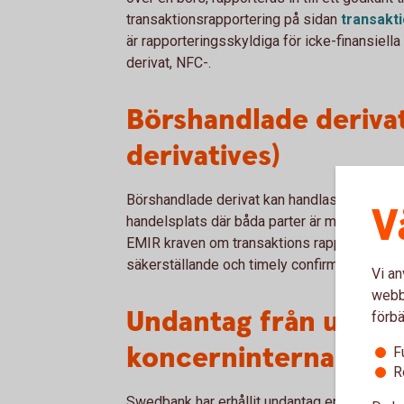
transaktionsrapportering på sidan
transakt
är rapporteringsskyldiga för icke-finansiell
derivat, NFC-.
Börshandlade deriva
derivatives)
Börshandlade derivat kan handlas antingen bil
V
handelsplats där båda parter är medlemmar ell
EMIR kraven om transaktions rapportering (s
säkerställande och timely confirmation gälle
Vi an
webbp
Undantag från utbyte
förbä
koncerninterna bola
F
R
Swedbank har erhållit undantag enligt EMIR ar