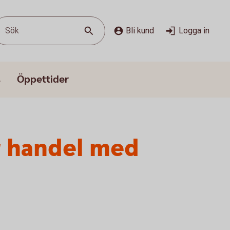
Sök
Bli kund
Logga in
s
Öppettider
r handel med