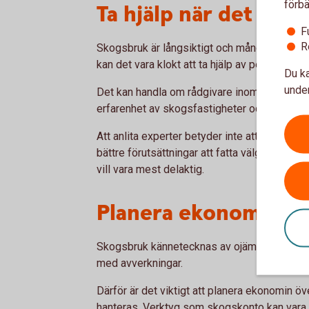
förbä
Ta hjälp när det beh
F
R
Skogsbruk är långsiktigt och många beslut få
kan det vara klokt att ta hjälp av personer 
Du ka
under
Det kan handla om rådgivare inom skogsbruk
erfarenhet av skogsfastigheter och skogsbe
Att anlita experter betyder inte att du behöv
bättre förutsättningar att fatta välgrundade 
vill vara mest delaktig.
Planera ekonomin lån
Skogsbruk kännetecknas av ojämna inkomste
med avverkningar.
Därför är det viktigt att planera ekonomin ö
hanteras. Verktyg som skogskonto kan vara e