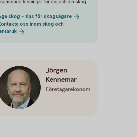
anpassade lösningar för dig och din skog.
Äga skog – tips för
skogsägare
Kontakta oss inom skog och
lantbruk
Jörgen
Kennemar
Företagarekonom