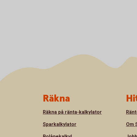
Sidfot
Räkna
Hi
Räkna på ränta-kalkylator
Ränt
Sparkalkylator
Om S
Bolånekalkyl
Jobb