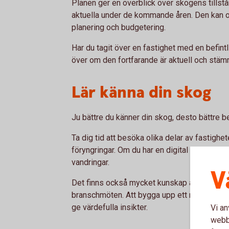
Planen ger en överblick över skogens tillstå
aktuella under de kommande åren. Den kan
planering och budgetering.
Har du tagit över en fastighet med en befint
över om den fortfarande är aktuell och stä
Lär känna din skog
Ju bättre du känner din skog, desto bättre be
Ta dig tid att besöka olika delar av fastighe
föryngringar. Om du har en digital skogsbruk
vandringar.
V
Det finns också mycket kunskap att hämta g
branschmöten. Att bygga upp ett nätverk m
ge värdefulla insikter.
Vi an
webbp