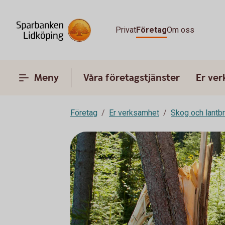
Privat
Företag
Om oss
Meny
Våra företagstjänster
Er ve
Företag
Er verksamhet
Skog och lantb