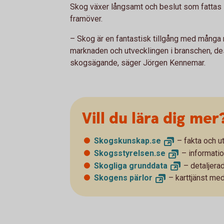
Skog växer långsamt och beslut som fattas 
framöver.
– Skog är en fantastisk tillgång med många 
marknaden och utvecklingen i branschen, dest
skogsägande, säger Jörgen Kennemar.
Vill du lära dig mer
Skogskunskap.
se
– fakta och u
Skogsstyrelsen.
se
– informatio
Skogliga
grunddata
– detaljera
Skogens
pärlor
– karttjänst med