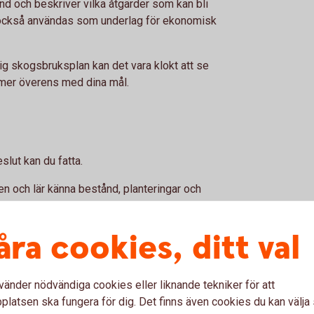
nd och beskriver vilka åtgärder som kan bli
 också användas som underlag för ekonomisk
lig skogsbruksplan kan det vara klokt att se
mmer överens med dina mål.
slut kan du fatta.
ten och lär känna bestånd, planteringar och
splan kan den vara ett bra stöd under dina
åra cookies, ditt val
enom kurser, kundträffar, gårdsbesök och
ed andra skogsägare och branschaktörer kan
vänder nödvändiga cookies eller liknande tekniker för att
latsen ska fungera för dig. Det finns även cookies du kan välj