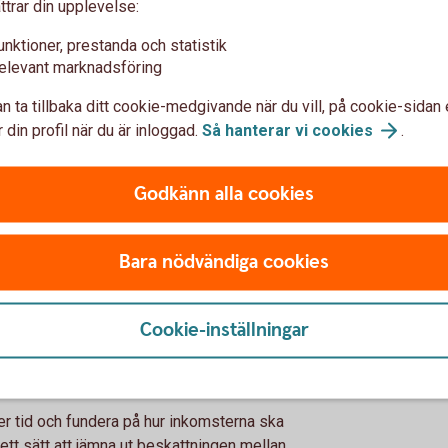
ttrar din upplevelse:
övs
unktioner, prestanda och statistik
elevant marknadsföring
r konsekvenser långt fram i tiden. Därför
med rätt kompetens.
n ta tillbaka ditt cookie-medgivande när du vill, på cookie-sidan 
 din profil när du är inloggad.
Så hanterar vi
cookies
.
, ekonomiska rådgivare eller revisorer med
skattning.
Godkänn alla cookies
er släppa kontrollen. Tvärtom kan det ge dig
beslut och fokusera på de delar där du själv
Bara nödvändiga cookies
gsiktigt
Cookie-inställningar
r där större intäkter ofta kommer i samband
ver tid och fundera på hur inkomsterna ska
tt sätt att jämna ut beskattningen mellan