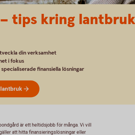
– tips kring lantbruk
utveckla din verksamhet
het i fokus
pecialiserade finansiella lösningar
h
lantbruk
bondgård är ett heltidsjobb för många. Vi vill
ller att hitta finansieringslösningar eller