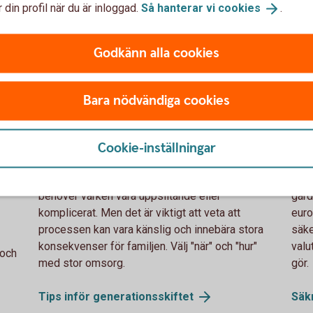
 din profil när du är inloggad.
Så hanterar vi
cookies
.
Godkänn alla cookies
Bara nödvändiga cookies
755652943
Fema
Tips inför generationsskiftet
Va
Cookie-inställningar
Att överlämna gården till nästa generation
Efte
behöver varken vara uppslitande eller
gård
komplicerat. Men det är viktigt att veta att
euro
processen kan vara känslig och innebära stora
säke
konsekvenser för familjen. Välj "när" och "hur"
valu
 och
med stor omsorg.
gör.
Tips inför
generationsskiftet
Säk