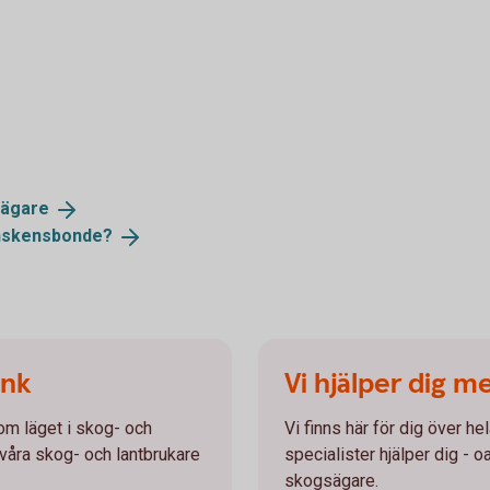
sägare
skensbonde?
ank
Vi hjälper dig m
 om läget i skog- och
Vi finns här för dig över he
 våra skog- och lantbrukare
specialister hjälper dig - o
skogsägare.