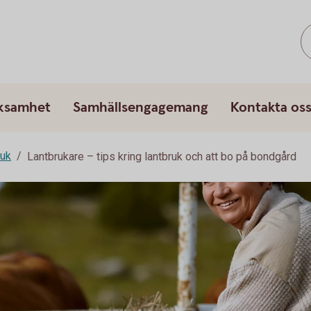
rksamhet
Samhällsengagemang
Kontakta os
ruk
Lantbrukare – tips kring lantbruk och att bo på bondgård