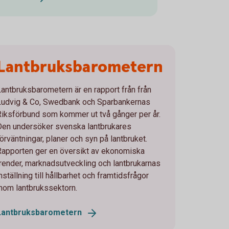
Lantbruksbarometern
Lantbruksbarometern är en rapport från från
Ludvig & Co, Swedbank och Sparbankernas
Riksförbund som kommer ut två gånger per år.
Den undersöker svenska lantbrukares
förväntningar, planer och syn på lantbruket.
Rapporten ger en översikt av ekonomiska
trender, marknadsutveckling och lantbrukarnas
nställning till hållbarhet och framtidsfrågor
inom lantbrukssektorn.
Lantbruksbarometern