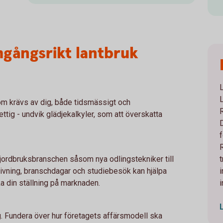
mgångsrikt lantbruk
om krävs av dig, både tidsmässigt och
ettig - undvik glädjekalkyler, som att överskatta
 jordbruksbranschen såsom nya odlingstekniker till
givning, branschdagar och studiebesök kan hjälpa
i
ka din ställning på marknaden.
ag. Fundera över hur företagets affärsmodell ska