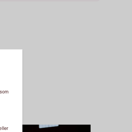
a som
eller