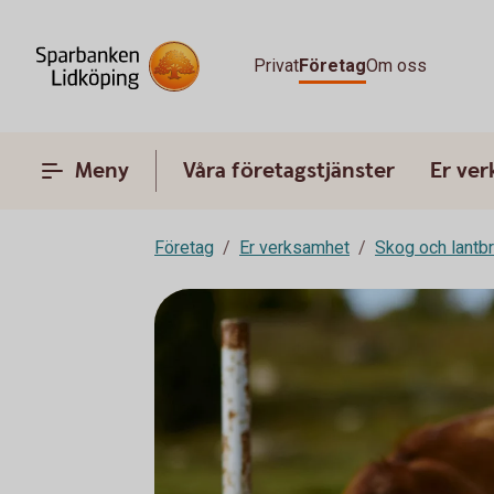
Privat
Företag
Om oss
Meny
Våra företagstjänster
Er ve
Företag
Er verksamhet
Skog och lantb