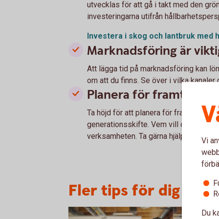
utvecklas för att gå i takt med den grön
investeringarna utifrån hållbarhetspers
Investera i skog och lantbruk med h
Marknadsföring är vikti
Att lägga tid på marknadsföring kan löna
om att du finns. Se över i vilka kanaler d
Planera för framtiden
V
Ta höjd för att planera för framtiden, k
generationsskifte. Vem vill du ska ta öv
verksamheten. Ta gärna hjälp av oss i 
Vi an
webbp
förbä
F
Fler tips för dig som
R
Du ka