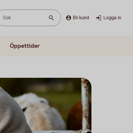
Sök
Bli kund
Logga in
s
Öppettider