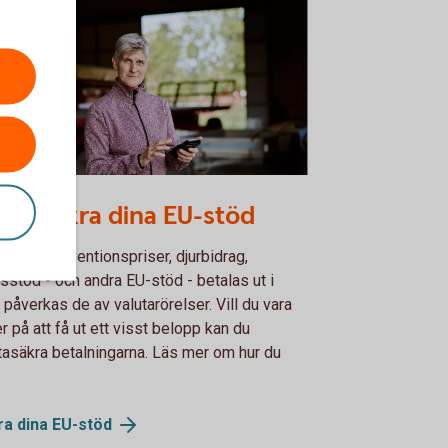
le farmer using the app
lutasäkra dina EU-stöd
rsom interventionspriser, djurbidrag,
sstöd - och andra EU-stöd - betalas ut i
 påverkas de av valutarörelser. Vill du vara
r på att få ut ett visst belopp kan du
tasäkra betalningarna. Läs mer om hur du
ra dina
EU-stöd