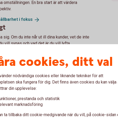
a omställningen. En bra start är att värdera
pektiv.
ållbarhet i
fokus
gt
 sig. Om du inte når ut ill dina kunder, vet de inte
u vill synas och vad det är du vill lyfta.
åra cookies, ditt val
ring frågor som pension, ägar- eller
er gården när du inte längre vill eller kan driva
dessa frågor!
vänder nödvändiga cookies eller liknande tekniker för att
latsen ska fungera för dig. Det finns även cookies du kan välj
ttrar din upplevelse:
unktioner, prestanda och statistik
 är lantbrukare
elevant marknadsföring
n ta tillbaka ditt cookie-medgivande när du vill, på cookie-sidan 