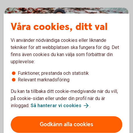
Våra cookies, ditt val
Vi använder nödvändiga cookies eller liknande
tekniker för att webbplatsen ska fungera för dig. Det
finns även cookies du kan välja som förbättrar din
upplevelse:
Funktioner, prestanda och statistik
Hobbyverksamhet vid sidan av
Relevant marknadsföring
ditt "vanliga" jobb? Bli
Du kan ta tillbaka ditt cookie-medgivande när du vill,
månskensbonde
på cookie-sidan eller under din profil när du är
inloggad.
Så hanterar vi
cookies
.
Som gårdsägare kan du välja att endast bo på
gården, men du kan också bedriva en mindre
Godkänn alla cookies
verksamhet vid sidan av ditt "vanliga" jobb. Alltså bli
en bonde på hobbynivå och odla grödor eller skaffa