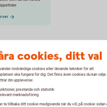
öppettider.
urser
bästa tips
åra cookies, ditt val
vänder nödvändiga cookies eller liknande tekniker för att
er
latsen ska fungera för dig. Det finns även cookies du kan välj
ttrar din upplevelse:
pa aktier i innan du bestämmer dig så att du kan göra din
unktioner, prestanda och statistik
elevant marknadsföring
ad
n ta tillbaka ditt cookie-medgivande när du vill, på cookie-sidan 