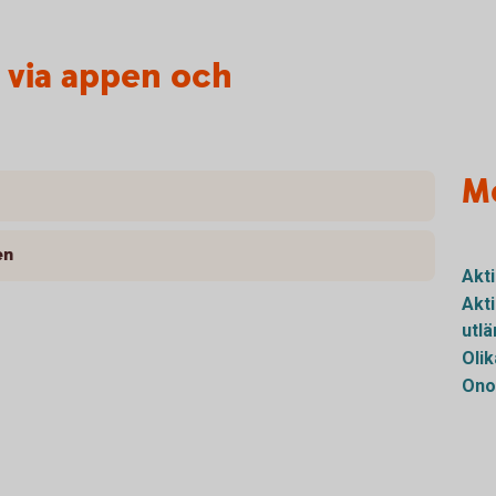
r via appen och
M
en
Akt
Akt
utl
Olik
Ono