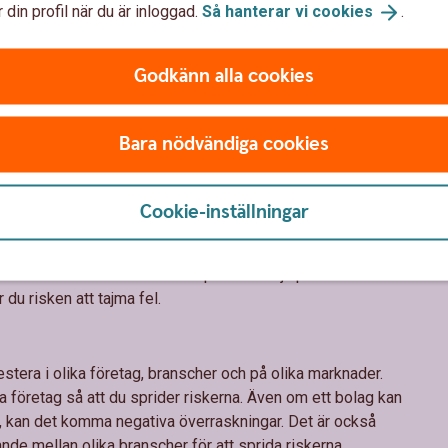
m händer i de företag och på de marknader du sparar i. När
 din profil när du är inloggad.
Så hanterar vi
cookies
.
agen och ekonomin som hur aktiemarknaden fungerar ökar
teringar.
Godkänn alla cookies
långsiktig tillväxt. Det innebär att chansen att lyckas med
Bara nödvändiga cookies
. Investera aldrig pengar som du behöver inom en snar
sälja när kurserna gått ner. Men om du har möjlighet att
upp igen.
Cookie-inställningar
t
det är exakt rätt tillfälle att köpa eller sälja på börsen. När
du risken att tajma fel.
stera i olika företag, branscher och på olika marknader.
ka företag så att du sprider riskerna. Även om ett bolag kan
, kan det komma negativa överraskningar. Det är också
rande mellan olika branscher för att sprida riskerna.