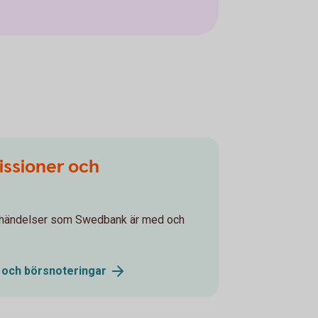
issioner och
agshändelser som Swedbank är med och
r och
börsnoteringar