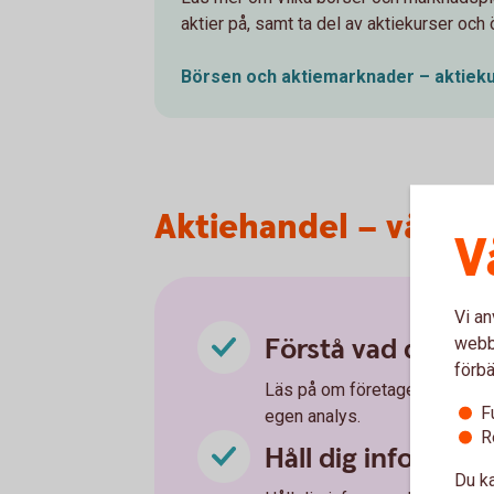
aktier på, samt ta del av aktiekurser och 
Börsen och aktiemarknader –
aktiek
Aktiehandel – våra 5 
V
Vi an
Förstå vad du köp
webbp
förbä
Läs på om företaget du ska kö
F
egen analys.
R
Håll dig informer
Du ka