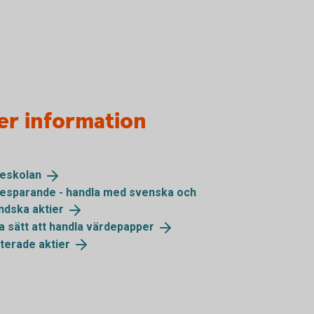
er information
ieskolan
iesparande - handla med svenska och
ändska
aktier
a sätt att handla
värdepapper
terade
aktier