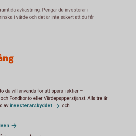
framtida avkastning. Pengar du investerar i
nska i värde och det är inte säkert att du får
ång
o du vill använda för att spara i aktier –
 och Fondkonto eller Värdepapperstjänst. Alla tre är
as av
investerarskyddet
och
iven