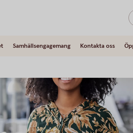
et
Samhällsengagemang
Kontakta oss
Öp