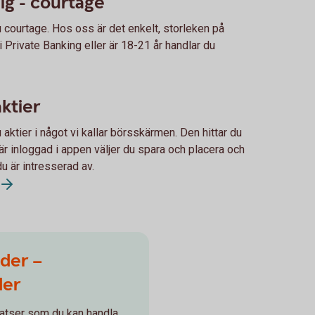
dig - courtage
u courtage. Hos oss är det enkelt, storleken på
i Private Banking eller är 18-21 år handlar du
ktier
aktier i något vi kallar börsskärmen. Den hittar du
är inloggad i appen väljer du spara och placera och
du är intresserad av.
der –
der
atser som du kan handla