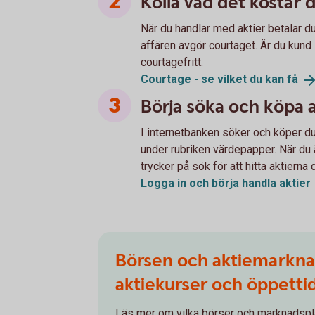
Kolla vad det kostar 
När du handlar med aktier betalar d
affären avgör courtaget. Är du kund 
courtagefritt.
Courtage - se vilket du kan
få
Börja söka och köpa a
I internetbanken söker och köper du 
under rubriken värdepapper. När du 
trycker på sök för att hitta aktierna 
Logga in och börja handla
aktier
Börsen och aktiemarkna
aktiekurser och öppetti
Läs mer om vilka börser och marknadspl