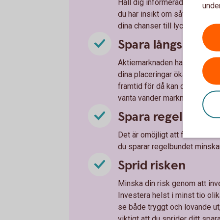
Håll dig informerad om vad so
under
du har insikt om såväl föret
dina chanser till lyckade inves
Spara långsiktigt
Aktiemarknaden har normalt en 
dina placeringar ökar på sikt
framtid för då kan du tvingas 
vänta vänder marknaden ofta 
Spara regelbunde
Det är omöjligt att förutse när 
du sparar regelbundet minskar 
Sprid risken
Minska din risk genom att inve
Investera helst i minst tio oli
se både tryggt och lovande ut
viktigt att du sprider ditt spa