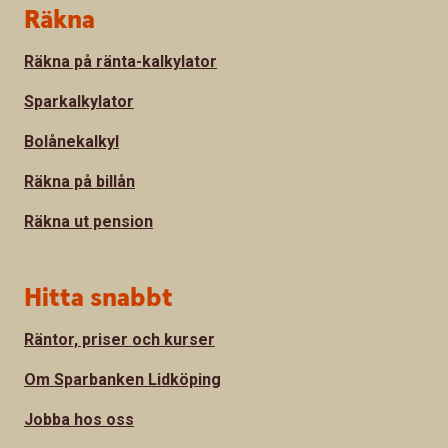
Sidfot
Räkna
Räkna på ränta-kalkylator
Sparkalkylator
Bolånekalkyl
Räkna på billån
Räkna ut pension
Hitta snabbt
Räntor, priser och kurser
Om Sparbanken Lidköping
Jobba hos oss