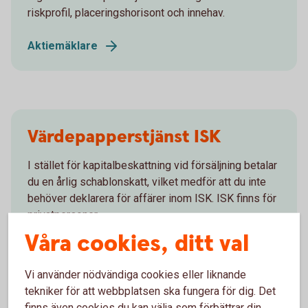
riskprofil, placeringshorisont och innehav.
Aktiemäklare
Värdepapperstjänst ISK
I stället för kapitalbeskattning vid försäljning betalar
du en årlig schablonskatt, vilket medför att du inte
behöver deklarera för affärer inom ISK. ISK finns för
privatpersoner.
Våra cookies, ditt val
Värdepapperstjänst
ISK
Vi använder nödvändiga cookies eller liknande
tekniker för att webbplatsen ska fungera för dig. Det
finns även cookies du kan välja som förbättrar din