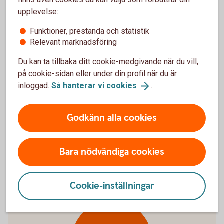
upplevelse:
Värdepapperstjänst IP-depå
Funktioner, prestanda och statistik
Relevant marknadsföring
IP-depå är ett bra alternativ för dig som vill förvalta
ditt Individuella pensionssparande (IPS) genom att
Du kan ta tillbaka ditt cookie-medgivande när du vill,
göra egna värdepappersaffärer.
på cookie-sidan eller under din profil när du är
inloggad.
Så hanterar vi
cookies
.
Värdepapperstjänst
IP-depå
Godkänn alla cookies
Bara nödvändiga cookies
Vilken värdepapperstjänst passar
dig?
Cookie-inställningar