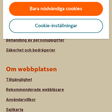
Säkerhet och integritet
Bara nödvändiga cookies
Ta tillbaka cookie-medgivande
Cookie-inställningar
Så hanterar vi cookies
Behandling av personuppgifter
Säkerhet och bedrägerier
Om webbplatsen
Tillgänglighet
Rekommenderade webbläsare
Användarvillkor
Sajtkarta