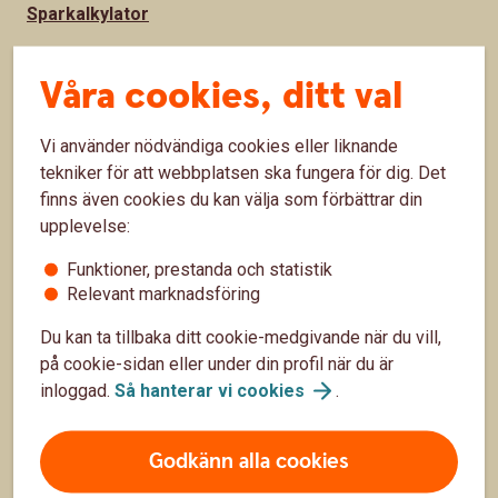
Sparkalkylator
Bolånekalkyl
Våra cookies, ditt val
Räkna på billån
Vi använder nödvändiga cookies eller liknande
Räkna ut pension
tekniker för att webbplatsen ska fungera för dig. Det
finns även cookies du kan välja som förbättrar din
Hitta snabbt
upplevelse:
Funktioner, prestanda och statistik
Räntor, priser och kurser
Relevant marknadsföring
Om Sparbanken Lidköping
Du kan ta tillbaka ditt cookie-medgivande när du vill,
på cookie-sidan eller under din profil när du är
Jobba hos oss
inloggad.
Så hanterar vi
cookies
.
Finansiell information
Press
Godkänn alla cookies