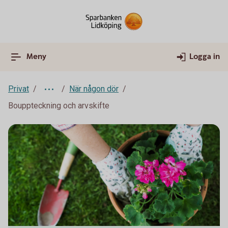
Meny
Logga in
Privat
När någon dör
Bouppteckning och arvskifte