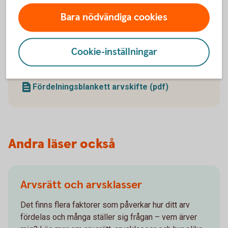
Bara nödvändiga cookies
Vanliga fullmakter och
blanketter
Cookie-inställningar
Betalningsuppdrag från dödsbo
(pdf)
Fullmakt dödsbo (pdf)
Fördelningsblankett arvskifte (pdf)
Andra läser också
Arvsrätt och arvsklasser
Det finns flera faktorer som påverkar hur ditt arv
fördelas och många ställer sig frågan – vem ärver