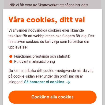
När vi får veta av Skatteverket att någon har dött
sker följande:
Våra cookies, ditt val
Betal- och kreditkort samt BankID spärras
Internetbanken och telefontjänsten Kundcenter
Vi använder nödvändiga cookies eller liknande
avslutas
tekniker för att webbplatsen ska fungera för dig. Det
Tjänsten e-faktura sägs upp, och alla framtida
finns även cookies du kan välja som förbättrar din
fakturor skickas istället som pappersfakturor
upplevelse:
Privatgiro avslutas
Dispositionsrätter för god man, förvaltare och
Funktioner, prestanda och statistik
övriga personer tas bort
Relevant marknadsföring
Kapital- och räntebesked skickas till
Du kan ta tillbaka ditt cookie-medgivande när du vill,
dödsboets adress
på cookie-sidan eller under din profil när du är
inloggad.
Så hanterar vi
cookies
.
Godkänn alla cookies