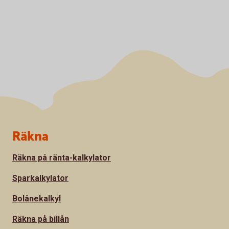
Sidfot
Räkna
Räkna på ränta-kalkylator
Sparkalkylator
Bolånekalkyl
Räkna på billån