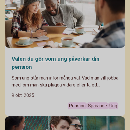
Valen du gör som ung påverkar din
pension
Som ung står man inför många val: Vad man vill jobba
med, om man ska plugga vidare eller ta ett
sabbatsår. Frågan om pensionen känns nog däremot
9 okt. 2025
avlägsen för de flesta unga. Men de val du gör i tidig
ålder påverkar även din pension och är bra att sätta
Pension
Sparande
Ung
sig in i.