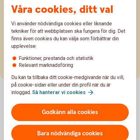
Våra cookies, ditt val
Från plugg till jobb – tänk på det här
"Sjung om studentens lyckliga da’r"! Många som
Vi använder nödvändiga cookies eller liknande
slutar plugga ser fram emot att tjäna pengar och bli
tekniker för att webbplatsen ska fungera för dig. Det
mer självständiga. Vi tipsar på vad du behöver tänka
1 apr. 2025
finns även cookies du kan välja som förbättrar din
på så att dina dagar blir som i sången, lyckliga.
upplevelse:
Student
Funktioner, prestanda och statistik
Relevant marknadsföring
Du kan ta tillbaka ditt cookie-medgivande när du vill,
på cookie-sidan eller under din profil när du är
inloggad.
Så hanterar vi
cookies
.
Godkänn alla cookies
Bara nödvändiga cookies