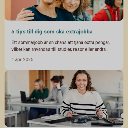
5 tips till dig som ska extrajobba
Ett sommarjobb är en chans att tjäna extra pengar,
vilket kan användas till studier, resor eller andra
personliga projekt. Det kan också bidra till att lära
1 apr. 2025
sig värdet av pengar och utveckla goda ekonomiska
vanor tidigt i livet. Men det finns en del att tänka på
för unga som ska börja jobba. Vi har listat 5 saker att
ha koll på.