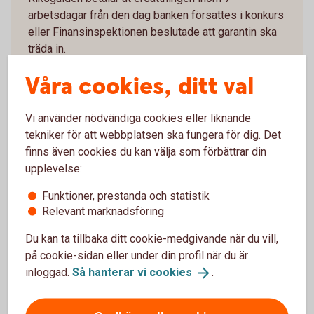
arbetsdagar från den dag banken försattes i konkurs
eller Finansinspektionen beslutade att garantin ska
träda in.
Våra cookies, ditt val
Insättningsgarantin
Vi använder nödvändiga cookies eller liknande
tekniker för att webbplatsen ska fungera för dig. Det
finns även cookies du kan välja som förbättrar din
Lidköpingskonto - mer
upplevelse:
information
Funktioner, prestanda och statistik
Relevant marknadsföring
Du kan ta tillbaka ditt cookie-medgivande när du vill,
Så här fungerar Lidköpingskontot
på cookie-sidan eller under din profil när du är
inloggad.
Så hanterar vi
cookies
.
Ränta