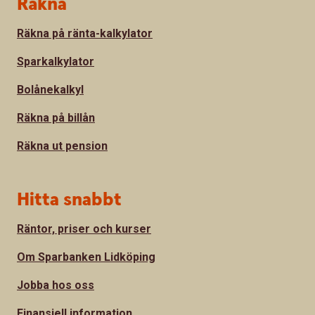
Sidfot
Räkna
Räkna på ränta-kalkylator
Sparkalkylator
Bolånekalkyl
Räkna på billån
Räkna ut pension
Hitta snabbt
Räntor, priser och kurser
Om Sparbanken Lidköping
Jobba hos oss
Finansiell information