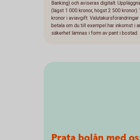
Banking) och aviseras digitalt. Uppläggn
(lägst 1 000 kronor, högst 2 500 kronor).
kronor i aviavgift. Valutakursförändrin
betala om du till exempel har inkomst i an
säkerhet lämnas i form av pant i bostad.
Prata bolån med os