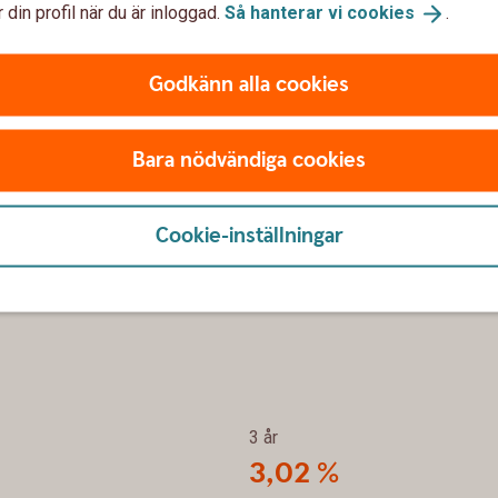
 din profil när du är inloggad.
Så hanterar vi
cookies
.
ånelöfte?
Godkänn alla cookies
nelöfte?
Bara nödvändiga cookies
Cookie-inställningar
3 år
3,02 %