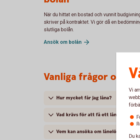
När du hittat en bostad och vunnit budgivni
skriver på kontraktet. Vi gör då en bedömnin
slutliga bolån.
Ansök om
bolån
V
Vanliga frågor om lå
Vi an
webbp
Hur mycket får jag låna?
förbä
Vad krävs för att få ett lånelöfte?
F
R
Vem kan ansöka om lånelöfte?
Du ka