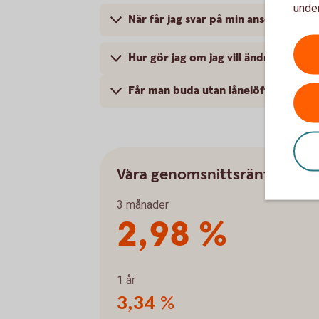
under
När får jag svar på min ansökan om l
Hur gör jag om jag vill ändra mitt lå
Får man buda utan lånelöfte?
Våra genomsnittsräntor
3 månader
2,98 %
1 år
3,34 %