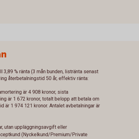
ån
ll 3,89 % ränta (3 mån bunden, listränta senast
g återbetalningstid 50 år, effektiv ränta:
mortering är 4 908 kronor, sista
g är 1 672 kronor, totalt belopp att betala om
id är 1 974 121 kronor. Antalet avbetalningar är
, utan uppläggningsavgift eller
konceptkund (Nyckelkund/Premium/Private