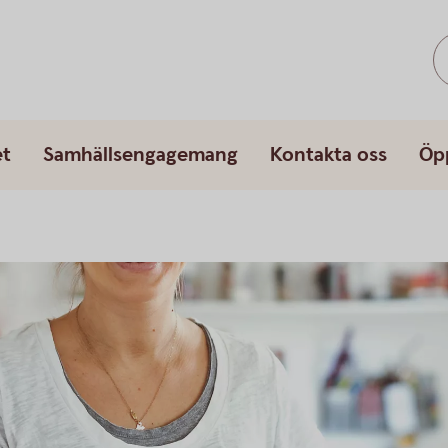
et
Samhällsengagemang
Kontakta oss
Öp