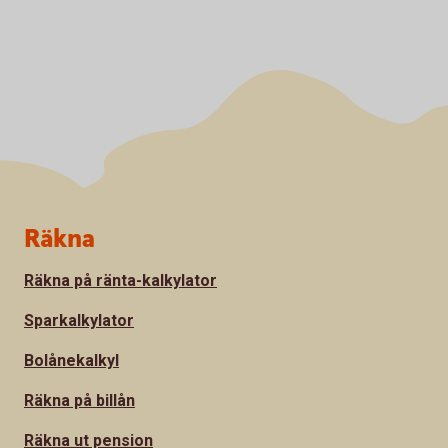
Sidfot
Räkna
Räkna på ränta-kalkylator
Sparkalkylator
Bolånekalkyl
Räkna på billån
Räkna ut pension