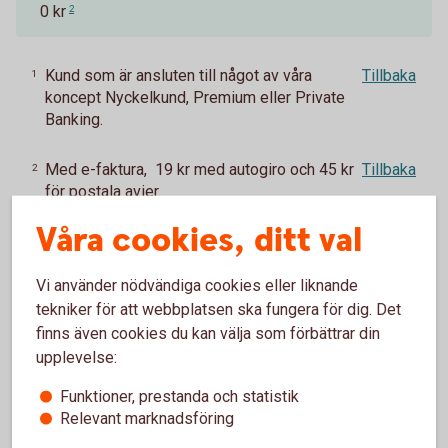
0 kr
2
Kund som är ansluten till något av våra
Tillbaka
1
koncept Nyckelkund, Premium eller Private
Banking.
Med e-faktura, 19 kr med autogiro och 45 kr
Tillbaka
2
för postala avier.
Våra cookies, ditt val
Vi använder nödvändiga cookies eller liknande
Vad vill du låna till?
tekniker för att webbplatsen ska fungera för dig. Det
finns även cookies du kan välja som förbättrar din
Låna till
båt
upplevelse:
Låna till
husbil
Funktioner, prestanda och statistik
Låna till
MC
Relevant marknadsföring
Låna till
husvagn