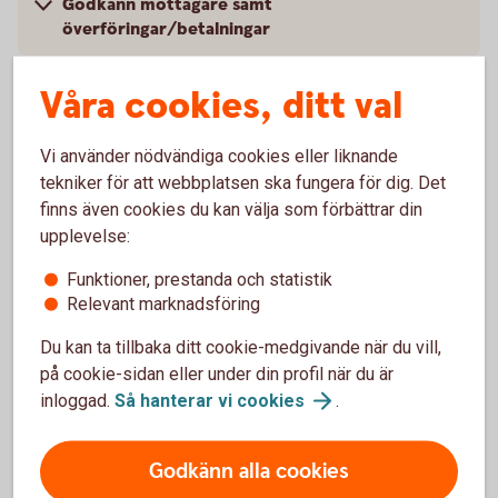
Godkänn mottagare samt
överföringar/betalningar
Byte av PIN-kod
Våra cookies, ditt val
Byte av batteri
Vi använder nödvändiga cookies eller liknande
tekniker för att webbplatsen ska fungera för dig. Det
Om säkerhetsdosan spärras
finns även cookies du kan välja som förbättrar din
upplevelse:
Funktioner, prestanda och statistik
Relevant marknadsföring
Talande säkerhetsdosa
Du kan ta tillbaka ditt cookie-medgivande när du vill,
på cookie-sidan eller under din profil när du är
Det här är den senaste versionen av den talande
inloggad.
Så hanterar vi
cookies
.
säkerhetsdosan som har en display där den visar
informationen samtidigt som dosan läser upp meddelandet.
Godkänn alla cookies
Du kan logga in på två olika sätt. Efter att du har angett ditt