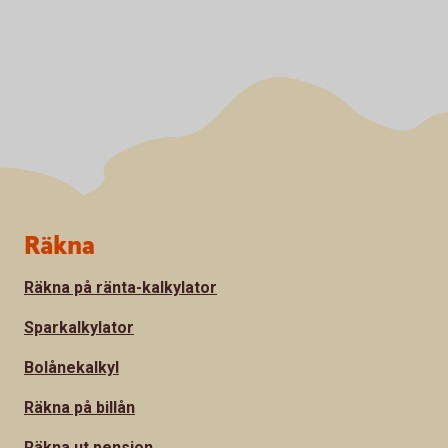
Sidfot
Räkna
Räkna på ränta-kalkylator
Sparkalkylator
Bolånekalkyl
Räkna på billån
Räkna ut pension