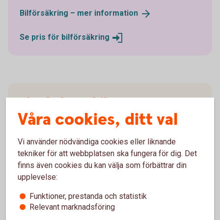
Bilförsäkring – mer
information
Se pris för
bilförsäkring
Ska du köpa bil av en
Våra cookies, ditt val
privatperson?
Vi använder nödvändiga cookies eller liknande
Då kan du ansöka om ett privatlån i stället. Privatlån
tekniker för att webbplatsen ska fungera för dig. Det
omfattas inte av kampanjrabatten.
finns även cookies du kan välja som förbättrar din
upplevelse:
Privatlån
Funktioner, prestanda och statistik
Relevant marknadsföring