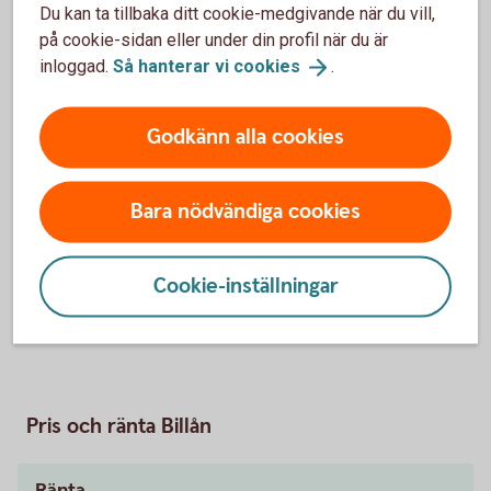
Du kan ta tillbaka ditt cookie-medgivande när du vill,
på cookie-sidan eller under din profil när du är
Så fungerar billån
inloggad.
Så hanterar vi
cookies
.
Behöver jag vara kund för att få billån?
Godkänn alla cookies
Vad krävs för att jag ska få billån?
Bara nödvändiga cookies
Hur mycket får jag låna?
Cookie-inställningar
När får jag besked?
Pris och ränta Billån
Ränta