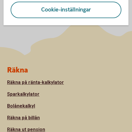
Cookie-inställningar
Sidfot
Räkna
Räkna på ränta-kalkylator
Sparkalkylator
Bolånekalkyl
Räkna på billån
Räkna ut pension