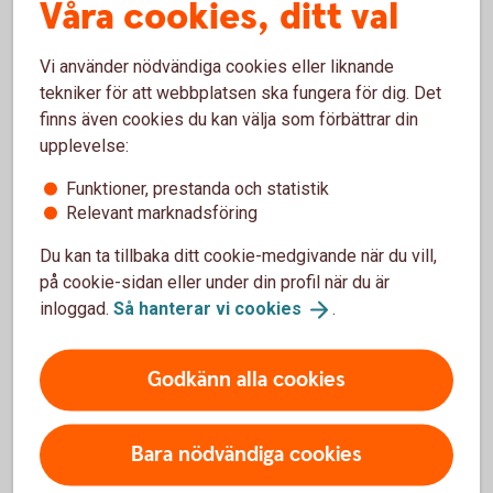
Våra cookies, ditt val
Vi använder nödvändiga cookies eller liknande
tekniker för att webbplatsen ska fungera för dig. Det
finns även cookies du kan välja som förbättrar din
upplevelse:
Inte kund hos oss ännu?
Funktioner, prestanda och statistik
Relevant marknadsföring
Självklart tycker vi att du ska bli kund hos oss och
Du kan ta tillbaka ditt cookie-medgivande när du vill,
ser fram emot att få hjälp dig. Välkommen till
på cookie-sidan eller under din profil när du är
Sparbanken Lidköping!
inloggad.
Så hanterar vi
cookies
.
Läs mer om att bli kund i Sparbanken
Lidköping
Godkänn alla cookies
Bara nödvändiga cookies