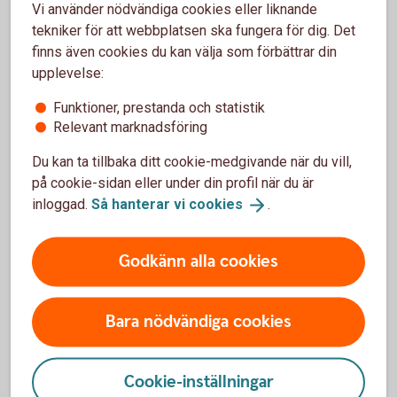
Vi använder nödvändiga cookies eller liknande
tekniker för att webbplatsen ska fungera för dig. Det
Spärra gammalt Mobilt BankID
finns även cookies du kan välja som förbättrar din
upplevelse:
Om du har blivit av med en enhet med Mobilt BankID
behöver du spärra det så fort du kan.
Funktioner, prestanda och statistik
Relevant marknadsföring
Om du byter enhet och har Mobilt BankID på din
Du kan ta tillbaka ditt cookie-medgivande när du vill,
gamla som du inte längre använder ska du också
på cookie-sidan eller under din profil när du är
spärra det.
inloggad.
Så hanterar vi
cookies
.
Ring Spärrservice på 08-411 10 11
Spärrhjälp
Godkänn alla cookies
Bara nödvändiga cookies
BankID barn och ungdom
Cookie-inställningar