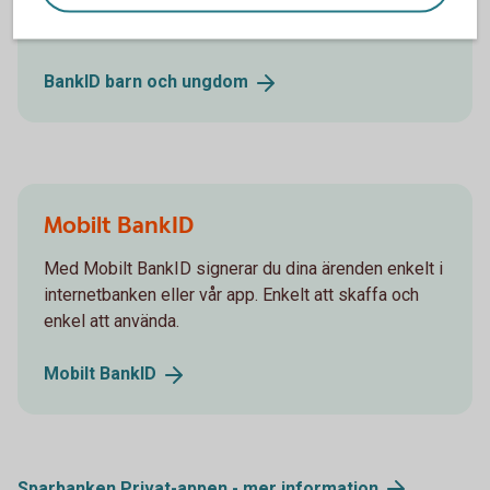
Det finns två varianter av BankID för barn och unga,
Mobilt BankID och Mobilt SäkerhetsID.
BankID barn och
ungdom
Mobilt BankID
Med Mobilt BankID signerar du dina ärenden enkelt i
internetbanken eller vår app. Enkelt att skaffa och
enkel att använda.
Mobilt
BankID
Sparbanken Privat-appen - mer
information