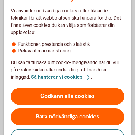
av ljud- och bildutrustning
Vi använder nödvändiga cookies eller liknande
tekniker för att webbplatsen ska fungera för dig. Det
Hyrbil vid försäkringsskada, 75% av
Nej
Ja
finns även cookies du kan välja som förbättrar din
kostnad i max 75 dagar
upplevelse:
Assistans vid driftstopp, oftast inom
Nej
Ja
Funktioner, prestanda och statistik
en timme
Relevant marknadsföring
Djurkollision och skadegörelse, 3 000
Nej
Ja
Du kan ta tillbaka ditt cookie-medgivande när du vill,
kronor till reparation
på cookie-sidan eller under din profil när du är
inloggad.
Så hanterar vi cookies
.
Självrisk som överstiger 3 000 kronor
Nej
Ja
vid vagnskadegaranti
Godkänn alla cookies
Helförsäkring ersätter även
Bara nödvändiga cookies
BAS
PLUS