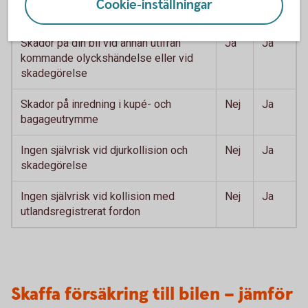
Cookie-inställningar
Skador på din bil vid trafikolycka
Ja
Ja
Skador på din bil vid annan utifrån
Ja
Ja
kommande olyckshändelse eller vid
skadegörelse
Skador på inredning i kupé- och
Nej
Ja
bagageutrymme
Ingen självrisk vid djurkollision och
Nej
Ja
skadegörelse
Ingen självrisk vid kollision med
Nej
Ja
utlandsregistrerat fordon
Skaffa försäkring till bilen – jämför