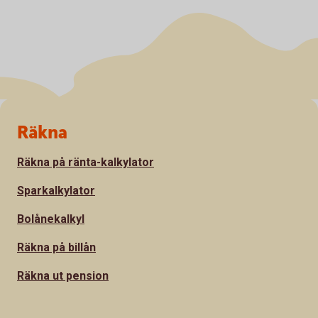
Sidfot
Räkna
Räkna på ränta-kalkylator
Sparkalkylator
Bolånekalkyl
Räkna på billån
Räkna ut pension