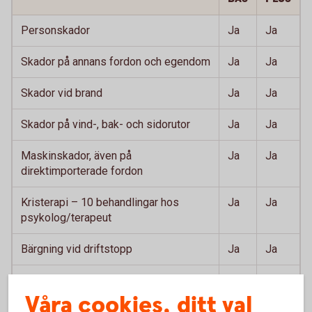
Personskador
Ja
Ja
Skador på annans fordon och egendom
Ja
Ja
Skador vid brand
Ja
Ja
Skador på vind-, bak- och sidorutor
Ja
Ja
Maskinskador, även på
Ja
Ja
direktimporterade fordon
Kristerapi – 10 behandlingar hos
Ja
Ja
psykolog/terapeut
Bärgning vid driftstopp
Ja
Ja
Dina kostnader för ombud vid tvist
Ja
Ja
Våra cookies, ditt val
Stöld och skador vid stöld, inkl stöld
Ja
Ja