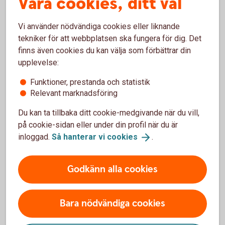
Våra cookies, ditt val
småbarnsår
Vi använder nödvändiga cookies eller liknande
Bildar man familj är det särskilt viktigt att tänka på att
tekniker för att webbplatsen ska fungera för dig. Det
jämställa ekonomin inom hushållet under småbarnsåren.
finns även cookies du kan välja som förbättrar din
Det gör man bäst genom att försöka dela lika på
upplevelse:
föräldraledighet, VAB-dagar och eventuellt deltidsarbete.
Funktioner, prestanda och statistik
Relevant marknadsföring
Om den ena partnern stannar hemma
Du kan ta tillbaka ditt cookie-medgivande när du vill,
med barnen länge
på cookie-sidan eller under din profil när du är
inloggad.
Så hanterar vi
cookies
.
Den som i större utsträckning är frånvarande från sitt arbete
har inte bara en lägre lön under den tiden, utan också sämre
förutsättning att spara för sin ekonomiska trygghet.
Godkänn alla cookies
– När barnen är små är det inte ovanligt att den med lägre
inkomst är den som tar en större del av föräldraledighet,
Bara nödvändiga cookies
VAB och kanske även jobbar deltid några år. Det minskar
inkomsten och därmed möjligheten att spara.