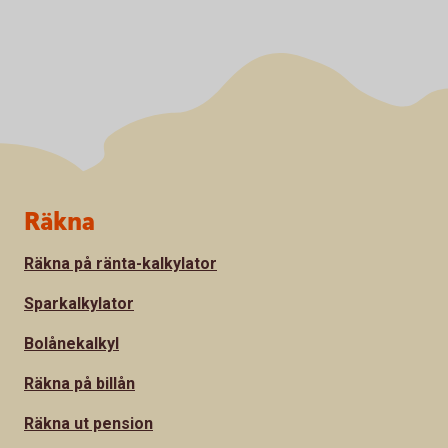
Sidfot
Räkna
Räkna på ränta-kalkylator
Sparkalkylator
Bolånekalkyl
Räkna på billån
Räkna ut pension