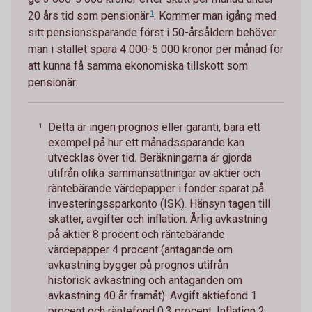
20 års tid som
pensionär
1
. Kommer man igång med
sitt pensionssparande först i 50-årsåldern behöver
man i stället spara 4 000-5 000 kronor per månad för
att kunna få samma ekonomiska tillskott som
pensionär.
Detta är ingen prognos eller garanti, bara ett
1
exempel på hur ett månadssparande kan
utvecklas över tid. Beräkningarna är gjorda
utifrån olika sammansättningar av aktier och
räntebärande värdepapper i fonder sparat på
investeringssparkonto (ISK). Hänsyn tagen till
skatter, avgifter och inflation. Årlig avkastning
på aktier 8 procent och räntebärande
värdepapper 4 procent (antagande om
avkastning bygger på prognos utifrån
historisk avkastning och antaganden om
avkastning 40 år framåt). Avgift aktiefond 1
procent och räntefond 0,3 procent. Inflation 2