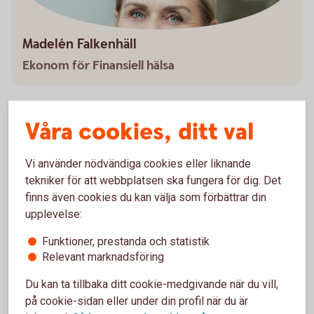
Madelén Falkenhäll
Ekonom för Finansiell hälsa
Våra cookies, ditt val
Pensionstips för olika åldrar
Vi använder nödvändiga cookies eller liknande
tekniker för att webbplatsen ska fungera för dig. Det
Ska du börja pensionsspara, men är osäker på hur du
finns även cookies du kan välja som förbättrar din
kommer i gång? Ta del av våra pensionstips för olika
upplevelse:
åldrar.
Funktioner, prestanda och statistik
Pensionstips för olika
åldrar
Relevant marknadsföring
Du kan ta tillbaka ditt cookie-medgivande när du vill,
på cookie-sidan eller under din profil när du är