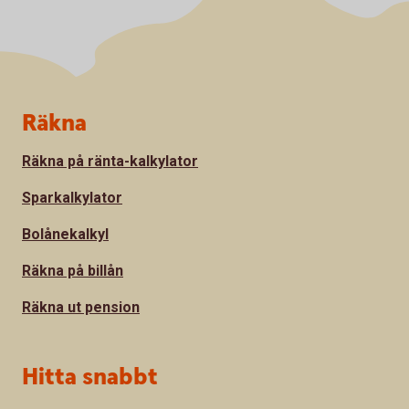
Sidfot
Räkna
Räkna på ränta-kalkylator
Sparkalkylator
Bolånekalkyl
Räkna på billån
Räkna ut pension
Hitta snabbt