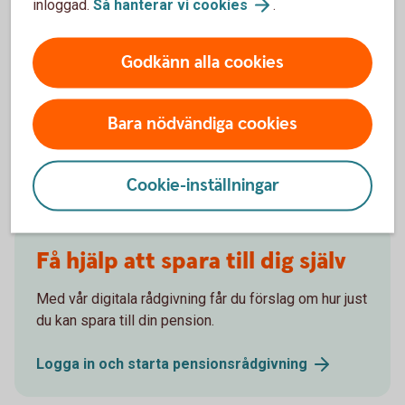
inloggad.
Så hanterar vi
cookies
.
Börja spara till pension
Godkänn alla cookies
Låt oss hjälpa dig att komma igång med
pensionssparandet till din framtida pension!
Bara nödvändiga cookies
Pensionsspara privat - räkna ut din
pension
Cookie-inställningar
Få hjälp att spara till dig själv
Med vår digitala rådgivning får du förslag om hur just
du kan spara till din pension.
Logga in och starta
pensionsrådgivning