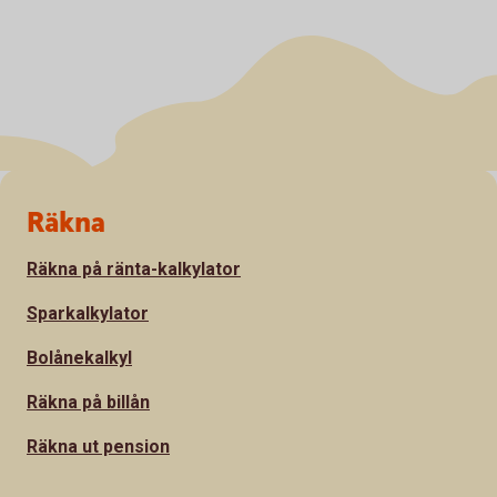
Sidfot
Räkna
Räkna på ränta-kalkylator
Sparkalkylator
Bolånekalkyl
Räkna på billån
Räkna ut pension