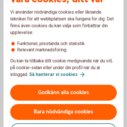
Vi använder nödvändiga cookies eller liknande
tekniker för att webbplatsen ska fungera för dig. Det
Börja pensionsspara
finns även cookies du kan välja som förbättrar din
upplevelse:
Så mycket behöver du pensionsspara - räkna själv.
Funktioner, prestanda och statistik
Relevant marknadsföring
Pensionsspara - räkna ut din pension
Du kan ta tillbaka ditt cookie-medgivande när du vill,
på cookie-sidan eller under din profil när du är
inloggad.
Så hanterar vi cookies
.
Vill du veta mer om pension?
Godkänn alla cookies
Få koll på hur pensionen fungerar och hur du kan
påverka den - vi hjälper dig på vägen.
Bara nödvändiga cookies
Pension - mer information