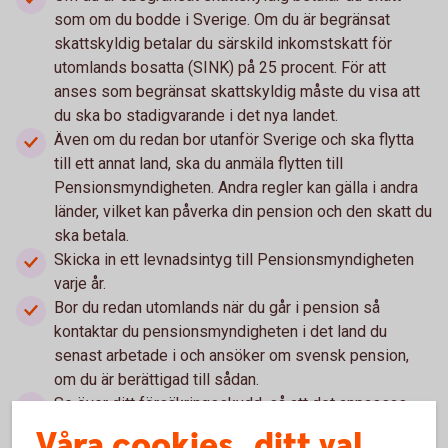
som om du bodde i Sverige. Om du är begränsat
skattskyldig betalar du särskild inkomstskatt för
utomlands bosatta (SINK) på 25 procent. För att
anses som begränsat skattskyldig måste du visa att
du ska bo stadigvarande i det nya landet.
Även om du redan bor utanför Sverige och ska flytta
till ett annat land, ska du anmäla flytten till
Pensionsmyndigheten. Andra regler kan gälla i andra
länder, vilket kan påverka din pension och den skatt du
ska betala.
Skicka in ett levnadsintyg till Pensionsmyndigheten
varje år.
Bor du redan utomlands när du går i pension så
kontaktar du pensionsmyndigheten i det land du
senast arbetade i och ansöker om svensk pension,
om du är berättigad till sådan.
Se över ditt försäkringsskydd, så att det anpassas
efter behoven i det nya landet.
Våra cookies, ditt val