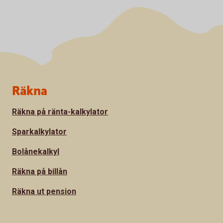
Sidfot
Räkna
Räkna på ränta-kalkylator
Sparkalkylator
Bolånekalkyl
Räkna på billån
Räkna ut pension