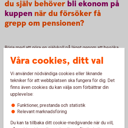
du själv behöver
bli
ekonom
på
kuppen
när du försöker få
grepp om pensionen?
Börja med att göra en självkoll på läget genom att besöka
minpension.
se
. Där kan du se precis hur dina
Våra cookies, ditt val
uträkningar ser ut och vad du kommer att få ut när du går i
pension.
Vi använder nödvändiga cookies eller liknande
tekniker för att webbplatsen ska fungera för dig. Det
finns även cookies du kan välja som förbättrar din
upplevelse:
Pension
Funktioner, prestanda och statistik
Läs mer om olika områden inom pension.
Relevant marknadsföring
Du kan ta tillbaka ditt cookie-medgivande när du vill,
Pension - mer
information