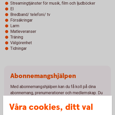
Streamingtjänster för musik, film och ljudböcker
El
Bredband/ telefoni/ tv
Försäkringar
Larm
Matleveranser
Träning
Välgörenhet
Tidningar
Abonnemangs­hjälpen
Med abonnemangshjälpen kan du få koll på dina
abonnemang, prenumerationer och medlemskap. Du
kan även avsluta dina abonnemang och
Våra cookies, ditt val
prenumerationer. Och det bästa är att du kan sätta
pengarna i ett sparande i stället, om du vill.