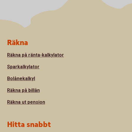
Sidfot
Räkna
Räkna på ränta-kalkylator
Sparkalkylator
Bolånekalkyl
Räkna på billån
Räkna ut pension
Hitta snabbt