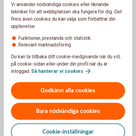
Vi använder nödvändiga cookies eller liknande
Tjänsten finns i vår app och den är helt kostnadsfri.
tekniker för att webbplatsen ska fungera för dig. Det
finns även cookies du kan välja som förbättrar din
Abonnemangshjälpen
upplevelse:
Funktioner, prestanda och statistik
Relevant marknadsföring
Andra läser också
Du kan ta tillbaka ditt cookie-medgivande när du vill,
på cookie-sidan eller under din profil när du är
inloggad.
Så hanterar vi
cookies
.
Konsten att leva på en liten budget
Godkänn alla cookies
För mycket månad kvar i slutet av lönen? Här är våra
20 bästa tips på hur du lever sparsamt – utan att det
blir torftigt.
Bara nödvändiga cookies
Ekonomiska tips – klara dig på lite
pengar
Cookie-inställningar