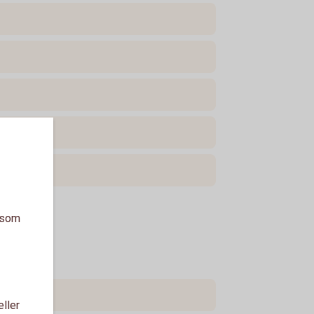
a som
eller