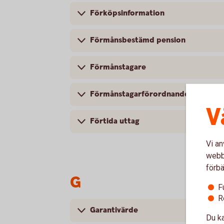
Förköpsinformation
Förmånsbestämd pension
Förmånstagare
Förmånstagarförordnande
V
Förtida uttag
Vi an
webbp
förbä
G
F
R
Garantivärde
Du ka