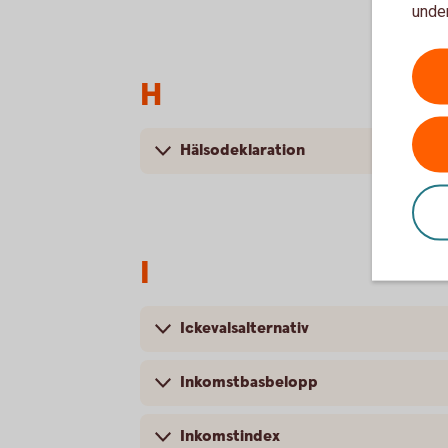
under
H
Hälsodeklaration
I
Ickevalsalternativ
Inkomstbasbelopp
Inkomstindex