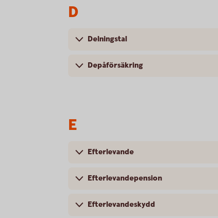
D
Delningstal
Depåförsäkring
E
Efterlevande
Efterlevandepension
Efterlevandeskydd