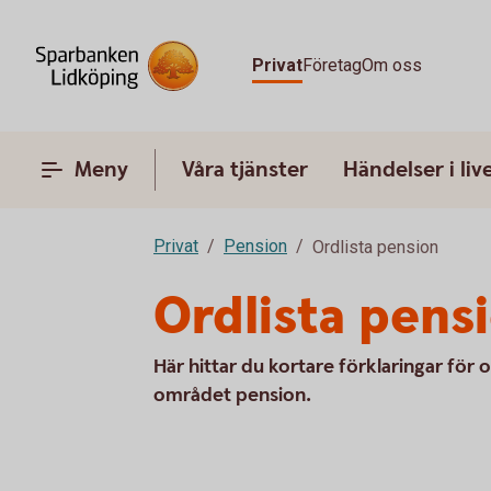
Privat
Företag
Om oss
Meny
Våra tjänster
Händelser i liv
Privat
Pension
Ordlista pension
Ordlista pens
Här hittar du kortare förklaringar f
området pension.