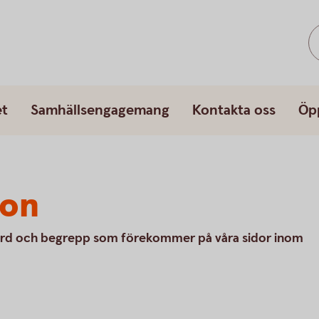
et
Samhällsengagemang
Kontakta oss
Öp
ion
ör ord och begrepp som förekommer på våra sidor inom