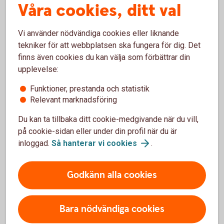
Våra cookies, ditt val
Vi använder nödvändiga cookies eller liknande
Prislistor
tekniker för att webbplatsen ska fungera för dig. Det
finns även cookies du kan välja som förbättrar din
Spar- och
placeringstjänster
upplevelse:
Pensions- och
försäkringstjänster
Funktioner, prestanda och statistik
Relevant marknadsföring
Du kan ta tillbaka ditt cookie-medgivande när du vill,
på cookie-sidan eller under din profil när du är
Kontakta oss
inloggad.
Så hanterar vi
cookies
.
Kundservice för
privatpersoner
Godkänn alla cookies
Bara nödvändiga cookies