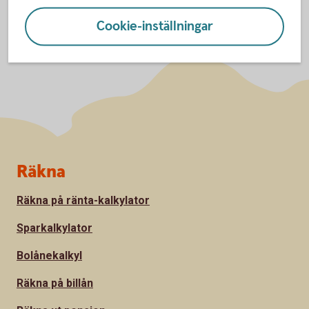
Cookie-inställningar
Sidfot
Räkna
Räkna på ränta-kalkylator
Sparkalkylator
Bolånekalkyl
Räkna på billån