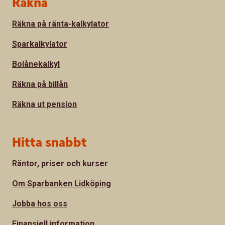
Sidfot
Räkna
Räkna på ränta-kalkylator
Sparkalkylator
Bolånekalkyl
Räkna på billån
Räkna ut pension
Hitta snabbt
Räntor, priser och kurser
Om Sparbanken Lidköping
Jobba hos oss
Finansiell information