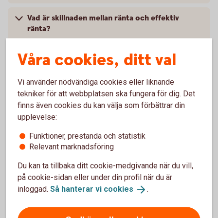
Vad är skillnaden mellan ränta och effektiv
ränta?
Våra cookies, ditt val
Dras skatt på räntan som betalas ut för
Fasträntekontot?
Vi använder nödvändiga cookies eller liknande
Kan jag ta ut mina pengar i förtid?
tekniker för att webbplatsen ska fungera för dig. Det
finns även cookies du kan välja som förbättrar din
upplevelse:
Kan jag öppna ett Fasträntekonto till mitt
företag?
Funktioner, prestanda och statistik
Relevant marknadsföring
Kan jag förnya mitt fasträntekonto själv innan
Du kan ta tillbaka ditt cookie-medgivande när du vill,
det förfaller?
på cookie-sidan eller under din profil när du är
inloggad.
Så hanterar vi
cookies
.
Går det att ha ett gemensamt fasträntekonto?