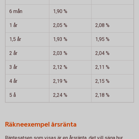
6 mån
1,90 %
1 år
2,05 %
2,08 %
1,5 år
1,93 %
1,95 %
2 år
2,03 %
2,04 %
3 år
2,12 %
2,11 %
4 år
2,19 %
2,15 %
5 å
2,24 %
2,18 %
Räkneexempel årsränta
Räntesatsen som visas är en årsränta, det vill säga hur