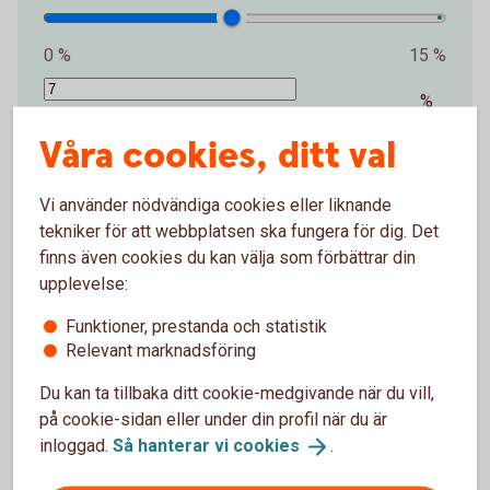
0 %
15 %
%
Våra cookies, ditt val
Förväntat sparbelopp om 10 år
172 019 kr
Vi använder nödvändiga cookies eller liknande
tekniker för att webbplatsen ska fungera för dig. Det
Insättningar från dig är 120 000 kr.
Förväntad
avkastning är +52 019 kr.
finns även cookies du kan välja som förbättrar din
upplevelse:
Logga in och börja månadsspara
Funktioner, prestanda och statistik
Relevant marknadsföring
Inte kund än?
Bli
kund
Du kan ta tillbaka ditt cookie-medgivande när du vill,
på cookie-sidan eller under din profil när du är
inloggad.
Så hanterar vi
cookies
.