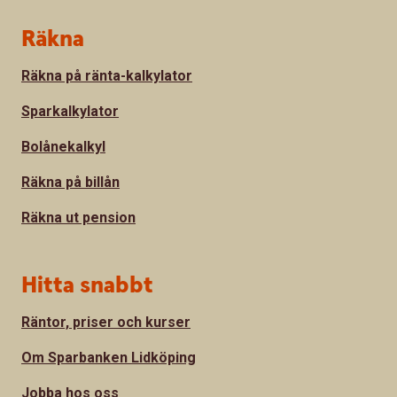
Sidfot
Räkna
Räkna på ränta-kalkylator
Sparkalkylator
Bolånekalkyl
Räkna på billån
Räkna ut pension
Hitta snabbt
Räntor, priser och kurser
Om Sparbanken Lidköping
Jobba hos oss