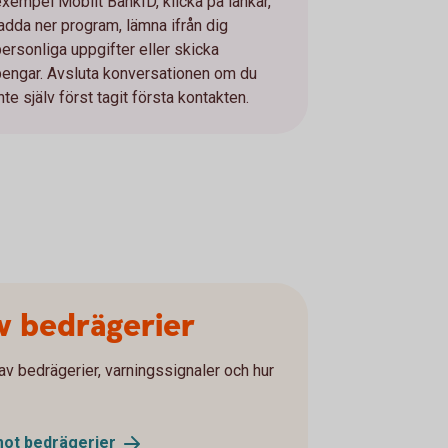
exempel Mobilt BankID, klicka på länkar,
ladda ner program, lämna ifrån dig
personliga uppgifter eller skicka
pengar. Avsluta konversationen om du
nte själv först tagit första kontakten.
av bedrägerier
av bedrägerier, varningssignaler och hur
mot
bedrägerier