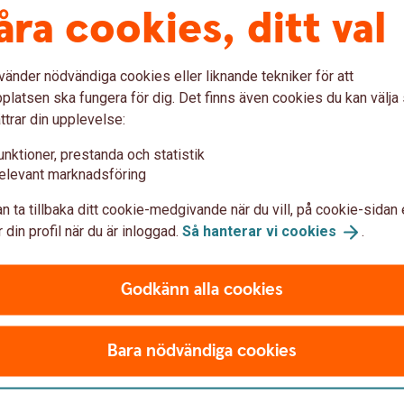
ig mot
Om du blivit 
åra cookies, ditt val
romansbedrä
vänder nödvändiga cookies eller liknande tekniker för att
lig information du delar på
Gör en polisanmälan
(
latsen ska fungera för dig. Det finns även cookies du kan välj
Ring banken, berätta vad
inte känner väl eller har
ttrar din upplevelse:
vad som hänt, vilket kan 
 en betrodd vän eller
drabbas på liknande sätt
unktioner, prestanda och statistik
elevant marknadsföring
Avbryt all kontakt, även
 exempel snabba
dig att få tillbaka pengar
 ekonomisk hjälp eller
n ta tillbaka ditt cookie-medgivande när du vill, på cookie-sidan 
Ta hjälp av din omgivning
 din profil när du är inloggad.
Så hanterar vi
cookies
.
bor.
Brottsofferjouren.
Godkänn alla cookies
Bara nödvändiga cookies
 du kan
skydda
dig
mot
bedrag