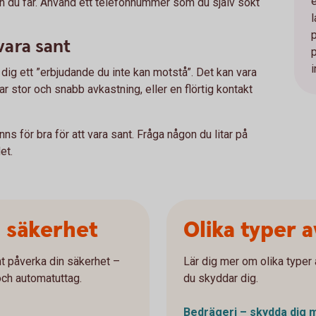
nen du får. Använd ett telefonnummer som du själv sökt
 vara sant
i
ge dig ett ”erbjudande du inte kan motstå”. Det kan vara
 stor och snabb avkastning, eller en flörtig kontakt
nns för bra för att vara sant. Fråga någon du litar på
et.
a säkerhet
Olika typer 
t påverka din säkerhet –
Lär dig mer om olika typer 
och automatuttag.
du skyddar dig.
Bedrägeri – skydda dig 