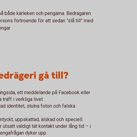
 på både kärleken och pengarna. Bedragaren
rsons förtroende för att sedan ”slå till” med
pengar.
drägeri gå till?
jtingsida, ett meddelande på Facebook eller
räff i verkliga livet.
ad identitet, stulna foton och falska
omtyckt, uppskattad, älskad och speciell.
tsatt väldigt tät kontakt under lång tid – i
 pengafrågan dyker upp.