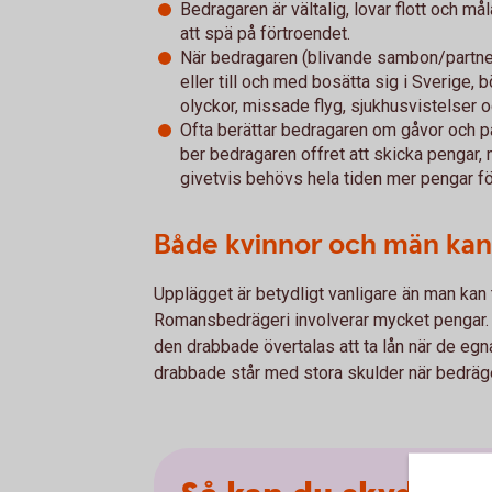
Bedragaren är vältalig, lovar flott och m
att spä på förtroendet.
När bedragaren (blivande sambon/part
eller till och med bosätta sig i Sverige, 
olyckor, missade flyg, sjukhusvistelser 
Ofta berättar bedragaren om gåvor och pa
ber bedragaren offret att skicka pengar,
givetvis behövs hela tiden mer pengar fö
Både kvinnor och män kan
Upplägget är betydligt vanligare än man kan
Romansbedrägeri involverar mycket pengar. 
den drabbade övertalas att ta lån när de egna
drabbade står med stora skulder när bedräger