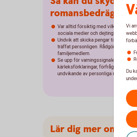
Så kan du skydda d
V
romansbedrägeri
Vi an
Var alltid försiktig med vilken person
webbp
sociala medier och dejtingsajter.
Undvik att skicka pengar till någon du 
förbä
träffat personligen. Rådgör alltid med
F
familjemedlem.
R
Se upp för varningssignaler som till
kärleksförklaringar, förfrågningar om
Du ka
undvikande av personliga möten.
under
Lär dig mer om hur