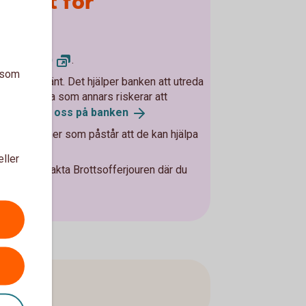
utsatt för
geri
polisen.se)
.
a som
 som har hänt. Det hjälper banken att utreda
hjälpa andra som annars riskerar att
.
Kontakta oss på
banken
 med personer som påstår att de kan hjälpa
na.
eller
, eller kontakta Brottsofferjouren där du
se
arna.