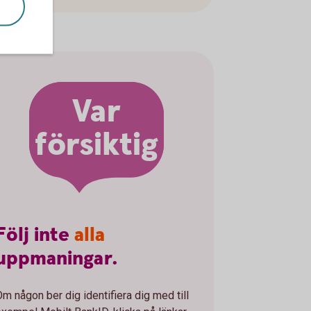
Var
försiktig
Följ
inte
alla
uppmaningar.
Om någon ber dig identifiera dig med till