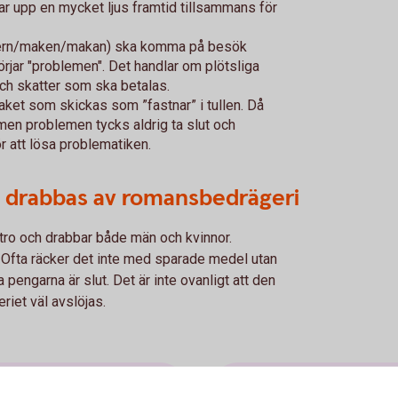
ålar upp en mycket ljus framtid tillsammans för
nern/maken/makan) ska komma på besök
börjar "problemen". Det handlar om plötsliga
och skatter som ska betalas.
ket som skickas som ”fastnar” i tullen. Då
 men problemen tycks aldrig ta slut och
r att lösa problematiken.
 drabbas av romansbedrägeri
 tro och drabbar både män och kvinnor.
Ofta räcker det inte med sparade medel utan
 pengarna är slut. Det är inte ovanligt att den
iet väl avslöjas.