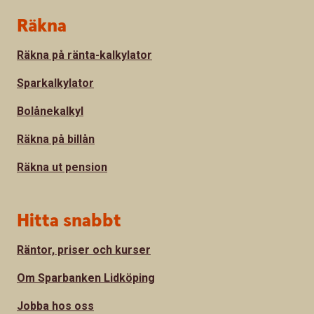
Sidfot
Räkna
Räkna på ränta-kalkylator
Sparkalkylator
Bolånekalkyl
Räkna på billån
Räkna ut pension
Hitta snabbt
Räntor, priser och kurser
Om Sparbanken Lidköping
Jobba hos oss