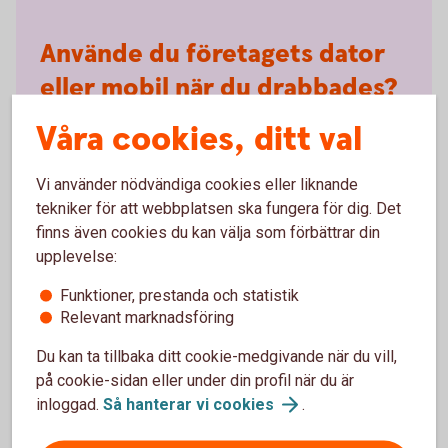
Använde du företagets dator
eller mobil när du drabbades?
Våra cookies, ditt val
Drabbades du av bedrägeriet när du använde
företagsdatorn- eller mobilen? Då är det inte bara du
som kan råka illa ut, utan även företaget:
Vi använder nödvändiga cookies eller liknande
tekniker för att webbplatsen ska fungera för dig. Det
Företaget kan drabbas ekonomiskt.
finns även cookies du kan välja som förbättrar din
Datorn eller telefonen kan bli förstörd eller låst.
upplevelse:
Känslig företagsinformation kan gå förlorad.
Funktioner, prestanda och statistik
Tänk på att:
Relevant marknadsföring
Kontakta banken omgående om pengar försvunnit.
Du kan ta tillbaka ditt cookie-medgivande när du vill,
Meddela din arbetsgivare så att denne kan
på cookie-sidan eller under din profil när du är
genomföra de åtgärder som behövs.
inloggad.
Så hanterar vi
cookies
.
Alltid polisanmäla!