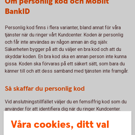
Om personlig kod och Mobilt
BankID
Personlig kod finns i flera varianter, bland annat för våra
tjänster när du ringer vårt Kundcenter. Koden är personlig
och får inte användas av någon annan än dig själv.
Säkerheten bygger på att du väljer en bra kod och att du
skyddar koden. En bra kod ska en annan person inte kunna
gissa. Koden ska förvaras på ett säkert sätt, som bara du
känner till och att dess samband med tjänsten inte framgår.
Så skaffar du personlig kod
Vid anslutningstillfället väljer du en femsiffrig kod som du
använder för att identifiera dig när du ringer Kundcenter.
Våra cookies, ditt val
Du ansluter dig direkt i internetbanken. Är du ny kund i
Sparbanken Lidköping eller vill prata med oss personligen