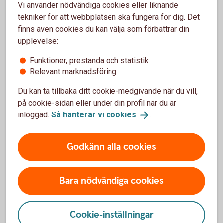
är du välkommen in på närmaste bankkontor.
Vi använder nödvändiga cookies eller liknande
tekniker för att webbplatsen ska fungera för dig. Det
Din personliga kod kan du byta när som helst i
finns även cookies du kan välja som förbättrar din
internetbanken eller i självbetjäning:
upplevelse:
Ring Kundcenter Privat på 0771-22 11 22 eller Företag
Funktioner, prestanda och statistik
på 0771-33 44 33.
Relevant marknadsföring
Välj 1# för självbetjäning.
Välj därefter 92# och byt din kod enligt
Du kan ta tillbaka ditt cookie-medgivande när du vill,
instruktionsrösten.
på cookie-sidan eller under din profil när du är
inloggad.
Så hanterar vi
cookies
.
Så skaffar du Mobilt BankID
Godkänn alla cookies
Även Mobilt BankID skaffar du direkt i internetbanken.
Läs mer om Mobilt
BankID
Bara nödvändiga cookies
Cookie-inställningar
Mer information