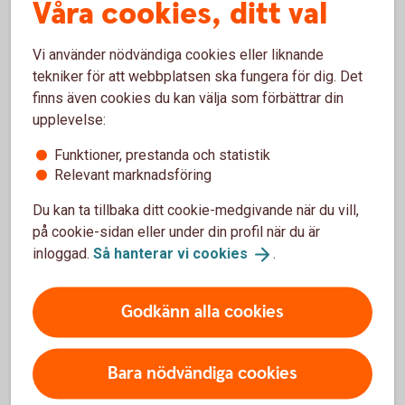
Våra cookies, ditt val
Vi använder nödvändiga cookies eller liknande
tekniker för att webbplatsen ska fungera för dig. Det
finns även cookies du kan välja som förbättrar din
upplevelse:
Inte kund hos oss ännu?
Funktioner, prestanda och statistik
Relevant marknadsföring
Självklart tycker vi att du ska bli kund hos oss och
Du kan ta tillbaka ditt cookie-medgivande när du vill,
ser fram emot att få hjälp dig. Välkommen till
på cookie-sidan eller under din profil när du är
Sparbanken Lidköping!
inloggad.
Så hanterar vi
cookies
.
Läs mer om att bli kund i Sparbanken
Lidköping
Godkänn alla cookies
Bara nödvändiga cookies