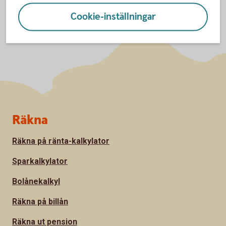
Cookie-inställningar
Sidfot
Räkna
Räkna på ränta-kalkylator
Sparkalkylator
Bolånekalkyl
Räkna på billån
Räkna ut pension