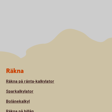
Sidfot
Räkna
Räkna på ränta-kalkylator
Sparkalkylator
Bolånekalkyl
Räkna på billån