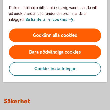
Du kan ta tillbaka ditt cookie-medgivande när du vill,
på cookie-sidan eller under din profil när du är
Ny mobil och byte av
inloggad.
Så hanterar vi
cookies
.
mobilnummer
Godkänn alla cookies
Hur ska jag göra med Swish om jag har en ny
mobil?
Bara nödvändiga cookies
Vad händer om jag byter mobilnummer?
Cookie-inställningar
Hur gör jag om jag vill avsluta Swish?
Säkerhet