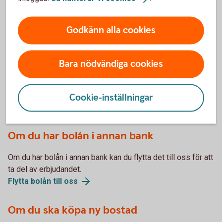
Du kan ändra dina bolåns villkor 6-8 veckor innan
Godkänn alla cookies
bindningstiden går ut. För att utnyttja erbjudandet måste du
därför välja att ändrar villkoren till rörlig ränta (3-
månadersränta).
Bara nödvändiga cookies
Cookie-inställningar
Om du inte har bolån hos oss
Om du har bolån i annan bank
Om du har bolån i annan bank kan du flytta det till oss för att
ta del av erbjudandet.
Flytta bolån till
oss
Om du ska köpa ny bostad