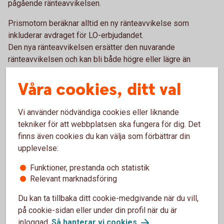
pågående ränteavvikelsen.
Prismotorn beräknar alltid en ny ränteavvikelse som
inkluderar avdraget för LO-erbjudandet.
Den nya ränteavvikelsen ersätter den nuvarande
ränteavvikelsen och kan bli både högre eller lägre än
tidigare.
Våra cookies, ditt val
Om du har rörlig ränta (3-månadersränta) loggar du in via
LO:s medlemssida för att aktivera erbjudandet och sen
Vi använder nödvändiga cookies eller liknande
landar du i internetbanken/appen och ser din nya totala
tekniker för att webbplatsen ska fungera för dig. Det
ränteavvikelse inklusive LO-erbjudandet.
finns även cookies du kan välja som förbättrar din
Om den nya totala ränteavvikelsen inte skulle bli bättre än
upplevelse:
den du redan har är det bättre att avvakta tills din nuvarande
Funktioner, prestanda och statistik
rabatt löper ut.
Relevant marknadsföring
Aktivera ditt erbjudandet på LO:s
medlemssida
Du kan ta tillbaka ditt cookie-medgivande när du vill,
på cookie-sidan eller under din profil när du är
Om du har bundit din ränta
inloggad.
Så hanterar vi
cookies
.