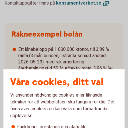
Kontaktuppgifter finns på
konsumentverket.
se
Räkneexempel bolån
Ett lånebelopp på 1 000 000 kronor, till 3,89 %
ränta (3 mån bunden, listränta senast ändrad
2026-05-29), med rak amortering
återbetalningstid 50 år, effektiv ränta: 3,96 % (ej
Nyckelkund 3,96 %).
Våra cookies, ditt val
Första månadsbetalningen inklusive amortering
är 4 908 kronor, sista månadsbetalningen
inklusive amortering är 1 672 kronor, totalt
Vi använder nödvändiga cookies eller liknande
belopp att betala om räntan är oförändrad under
tekniker för att webbplatsen ska fungera för dig. Det
lånets löptid är 1 974 121 kronor. Antalet
finns även cookies du kan välja som förbättrar din
avbetalningar är 600 stycken.
upplevelse:
Exemplet bygger på månatliga aviseringar, utan
Funktioner, prestanda och statistik