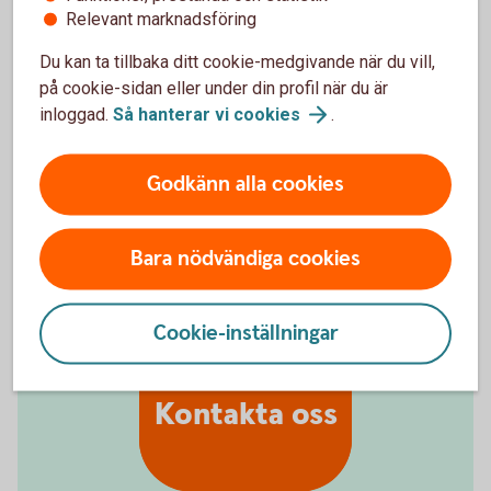
uppläggningsavgift eller aviseringskostnad,
Relevant marknadsföring
förutsatt att du är Nyckelkund och aviseras digitalt.
För ej Nyckelkund tillkommer uppläggningsavgift på
Du kan ta tillbaka ditt cookie-medgivande när du vill,
650 kronor. Vid postala avier tillkommer en kostnad
på cookie-sidan eller under din profil när du är
på 45 kronor i aviavgift. Valutakursförändringar kan
inloggad.
Så hanterar vi
cookies
.
komma att påverka beloppen som du ska betala om
du till exempel har inkomst i annan valuta än lånet.
Godkänn alla cookies
Lånet förutsätter att säkerhet lämnas i form av pant i
bostad.
Bara nödvändiga cookies
Cookie-inställningar
Kontakta oss