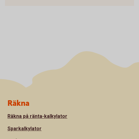
Sidfot
Räkna
Räkna på ränta-kalkylator
Sparkalkylator