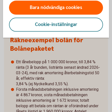
hyra bostad, teckna abonnemang och få nya lån. För stöd,
vänd dig till budget- och skuldrådgivningen i din kommun.
Bara nödvändiga cookies
Kontaktuppgifter finns på
konsumentverket.
se
Cookie-inställningar
Räkneexempel bolån för
Bolånepaketet
Ett lånebelopp på 1 000 000 kronor, till 3,84 %
ränta (3 år bunden, listränta senast ändrad 2026-
03-24), med rak amortering återbetalningstid 50
år, effektiv ränta:
3,84 % (ej Nyckelkund 3,55 %).
Första månadsbetalningen inklusive amortering
är 4 867 kronor, sista månadsbetalningen
inklusive amortering är 1 672 kronor, totalt
belopp att betala om räntan är oförändrad under
lånets löptid är 1 960 000 kronor. Antalet