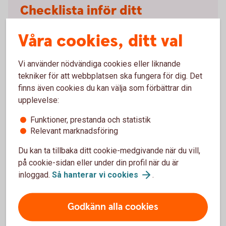
Checklista inför ditt
bostadsköp och tillträde
Våra cookies, ditt val
Vad händer efter att du vunnit budgivningen på din
nya bostad? Följ med i vår guide så får du koll på allt
Vi använder nödvändiga cookies eller liknande
inför ditt tillträde.
tekniker för att webbplatsen ska fungera för dig. Det
finns även cookies du kan välja som förbättrar din
Checklista inför ditt bostadsköp och
tillträde
upplevelse:
Funktioner, prestanda och statistik
Relevant marknadsföring
Du kan ta tillbaka ditt cookie-medgivande när du vill,
på cookie-sidan eller under din profil när du är
inloggad.
Så hanterar vi
cookies
.
Att låna kostar pengar!
Om du inte kan betala tillbaka skulden i tid riskerar du en
Godkänn alla cookies
betalningsanmärkning. Det kan leda till svårigheter att få