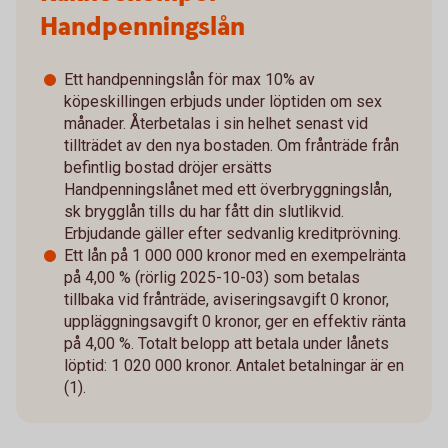
Handpenningslån
Ett handpenningslån för max 10% av
köpeskillingen erbjuds under löptiden om sex
månader. Återbetalas i sin helhet senast vid
tillträdet av den nya bostaden. Om frånträde från
befintlig bostad dröjer ersätts
Handpenningslånet med ett överbryggningslån,
sk brygglån tills du har fått din slutlikvid.
Erbjudande gäller efter sedvanlig kreditprövning.
Ett lån på 1 000 000 kronor med en exempelränta
på 4,00 % (rörlig 2025-10-03) som betalas
tillbaka vid frånträde, aviseringsavgift 0 kronor,
uppläggningsavgift 0 kronor, ger en effektiv ränta
på 4,00 %. Totalt belopp att betala under lånets
löptid: 1 020 000 kronor. Antalet betalningar är en
(1).​