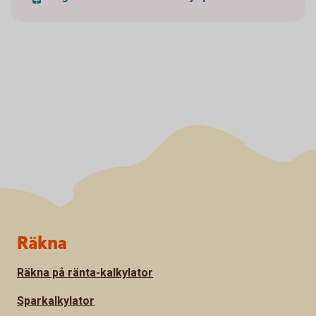
Sidfot
Räkna
Räkna på ränta-kalkylator
Sparkalkylator