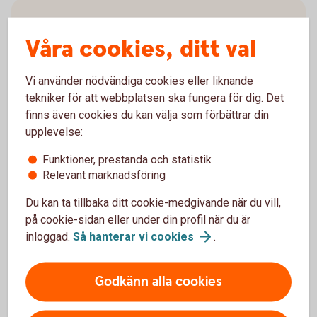
Villkor
Våra cookies, ditt val
Villkor BankID privat (pdf)
Vi använder nödvändiga cookies eller liknande
tekniker för att webbplatsen ska fungera för dig. Det
finns även cookies du kan välja som förbättrar din
upplevelse:
Vill du kunna logga in hos oss?
Funktioner, prestanda och statistik
Relevant marknadsföring
Om du vill logga in i internetbanken, eller appen, finns det
två olika BankID att välja mellan. Mobilt BankID om du vill
Du kan ta tillbaka ditt cookie-medgivande när du vill,
identifiera dig på mobilen eller BankID på kort om du
på cookie-sidan eller under din profil när du är
föredrar datorn (ej till nyförsäljning hos oss). Du kan också
inloggad.
Så hanterar vi
cookies
.
använda säkerhetsdosa.
Godkänn alla cookies
Mobilt BankID