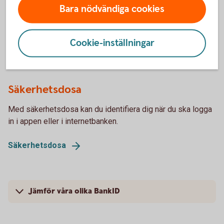
Bara nödvändiga cookies
Mobilt BankID har du på din mobil. Läs om hur du beställer
det BankID och ta del av frågor och svar.
Cookie-inställningar
Mobilt
BankID
Säkerhetsdosa
Med säkerhetsdosa kan du identifiera dig när du ska logga
in i appen eller i internetbanken.
Säkerhetsdosa
Jämför våra olika BankID