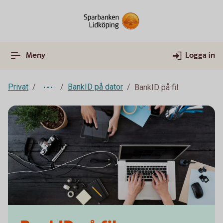
Meny
Logga in
Privat
BankID på dator
BankID på fil