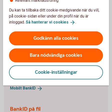
Relevant marknadsföring
Mitt lösenord är låst. Hur låser jag upp det?
Du kan ta tillbaka ditt cookie-medgivande när du vill,
på cookie-sidan eller under din profil när du är
inloggad.
Så hanterar vi
cookies
.
Vill du beställa ett BankID
Godkänn alla cookies
online?
Bara nödvändiga cookies
Mobilt BankID
Mobilt BankID har du på din mobil. Läs om hur du
Cookie-inställningar
beställer Mobilt BankID och ta del av frågor och svar.
Mobilt
BankID
BankID på fil