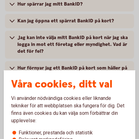
Hur spärrar jag mitt BankID?
Kan jag öppna ett spärrat BankID på kort?
Jag kan inte välja mitt BankID på kort när jag ska
logga in mot ett företag eller myndighet. Vad är
det för fel?
Hur förnyar jag ett BankID på kort som håller på
att gå ut?
Våra cookies, ditt val
Hur länge gäller BankID på kort?
Vi använder nödvändiga cookies eller liknande
tekniker för att webbplatsen ska fungera för dig. Det
Hur byter jag lösenord (PIN-kod) på mitt BankID
finns även cookies du kan välja som förbättrar din
på kort?
upplevelse:
Jag har glömt mitt lösenord. Vad ska jag göra?
Funktioner, prestanda och statistik