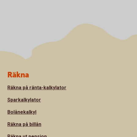
Sidfot
Räkna
Räkna på ränta-kalkylator
Sparkalkylator
Bolånekalkyl
Räkna på billån
Räkna ut pension