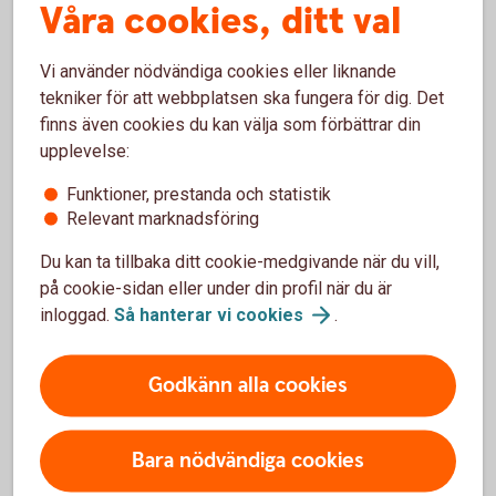
Våra cookies, ditt val
saknar stöd för iOS 16 och du behöver då skaffa en
ny iPhone eller iPad för att kunna använda vår app.
Kontakta Apple om du undrar vilken version av iOS
Vi använder nödvändiga cookies eller liknande
din enhet stödjer.
tekniker för att webbplatsen ska fungera för dig. Det
finns även cookies du kan välja som förbättrar din
Identifiera iPhone-modell
(apple.com)
upplevelse:
Funktioner, prestanda och statistik
Identifiera iPad-modell
(apple.com)
Relevant marknadsföring
Du kan ta tillbaka ditt cookie-medgivande när du vill,
på cookie-sidan eller under din profil när du är
inloggad.
Så hanterar vi
cookies
.
Instruktioner för uppdatering av
Godkänn alla cookies
iOS och Android
Bara nödvändiga cookies
iOS