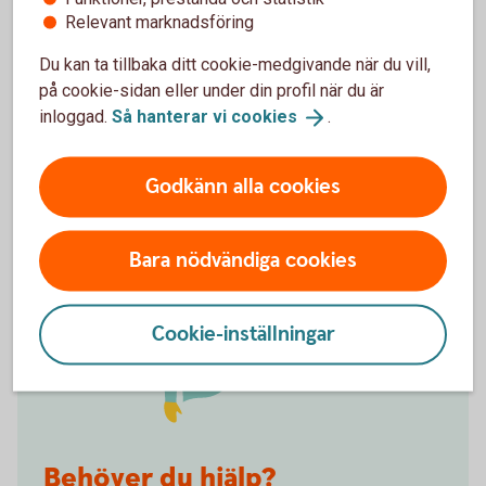
Det smidigaste sättet att logga in är med ett BankID
Relevant marknadsföring
i din telefon. För dig under 18 finns det två olika
Du kan ta tillbaka ditt cookie-medgivande när du vill,
varianter, Mobilt SäkerhetsID eller Mobilt BankID.
på cookie-sidan eller under din profil när du är
inloggad.
Så hanterar vi
cookies
.
BankID för barn och
unga
Godkänn alla cookies
Bara nödvändiga cookies
Cookie-inställningar
Behöver du hjälp?