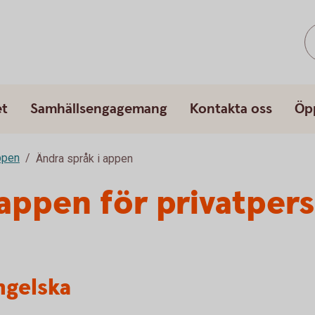
et
Samhällsengagemang
Kontakta oss
Öp
ppen
Ändra språk i appen
 appen för privatper
ngelska