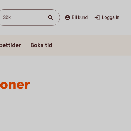
Sök
Bli kund
Logga in
pettider
Boka tid
soner