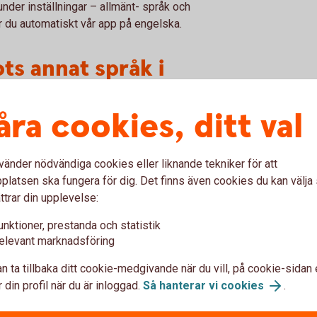
under inställningar – allmänt- språk och
får du automatiskt vår app på engelska.
ts annat språk i
åra cookies, ditt val
efon är det endast möjligt att få appen på
n engelska som huvudspråk kan du välja
vänder nödvändiga cookies eller liknande tekniker för att
 på svenska.
latsen ska fungera för dig. Det finns även cookies du kan välj
ttrar din upplevelse:
unktioner, prestanda och statistik
elevant marknadsföring
n ta tillbaka ditt cookie-medgivande när du vill, på cookie-sidan 
 din profil när du är inloggad.
Så hanterar vi cookies
.
u först godkänna cookies för Funktioner, prestanda och statistik.