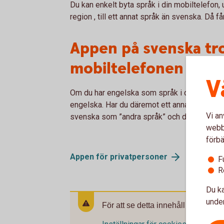
Du kan enkelt byta språk i din mobiltelefon, 
region , till ett annat språk än svenska. Då 
Appen på svenska tro
mobiltelefonen
V
Om du har engelska som språk i din mobiltel
engelska. Har du däremot ett annat språk ä
Vi an
svenska som ”andra språk” och då få appen
webbp
förbä
Appen för privatpersoner
F
R
Du ka
under
För att se detta innehåll behöver d