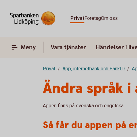
Privat
Företag
Om oss
Meny
Våra tjänster
Händelser i liv
Privat
App, internetbank och BankID
A
Ändra språk i
Appen finns på svenska och engelska.
Så får du appen på e