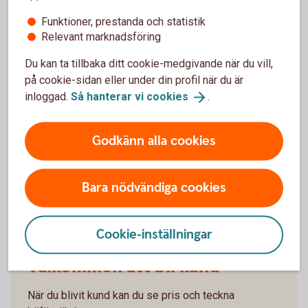
När slutar den tidigare ägarens försäkring att
gälla?
Funktioner, prestanda och statistik
Relevant marknadsföring
Om man övningskör och olyckan är framme,
Du kan ta tillbaka ditt cookie-medgivande när du vill,
täcker bilförsäkringen då?
på cookie-sidan eller under din profil när du är
inloggad.
Så hanterar vi
cookies
.
Gäller bilförsäkringen utanför Sverige?
Godkänn alla cookies
Täcker försäkringen viltolyckor?
Vilka bilar har en vagnskadegaranti?
Bara nödvändiga cookies
Cookie-inställningar
Välkommen att bli kund
När du blivit kund kan du se pris och teckna