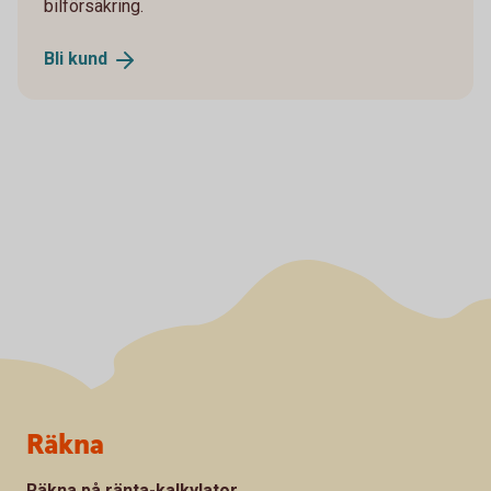
bilförsäkring.
Bli
kund
Sidfot
Räkna
Räkna på ränta-kalkylator