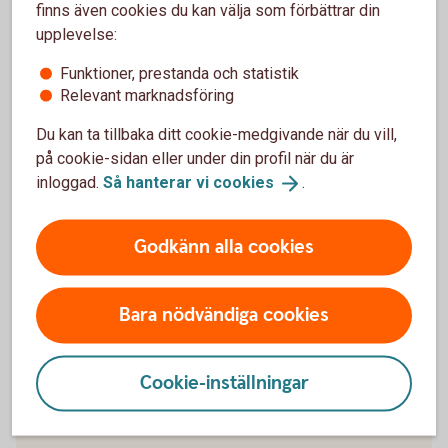
Trafik, hel och halv – vad är det för skillnad på
finns även cookies du kan välja som förbättrar din
försäkringarna?
upplevelse:
Funktioner, prestanda och statistik
När slutar den tidigare ägarens försäkring att
Relevant marknadsföring
gälla?
Du kan ta tillbaka ditt cookie-medgivande när du vill,
Om man övningskör och olyckan är framme,
på cookie-sidan eller under din profil när du är
täcker bilförsäkringen då?
inloggad.
Så hanterar vi
cookies
.
Gäller bilförsäkringen utanför Sverige?
Godkänn alla cookies
Täcker försäkringen viltolyckor?
Bara nödvändiga cookies
Vilka bilar har en vagnskadegaranti?
Cookie-inställningar